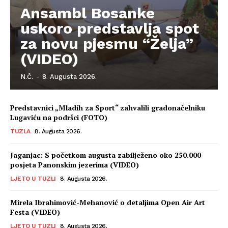
Ansambl Bosanke
uskoro predstavlja spot
za novu pjesmu “Želja”
(VIDEO)
N.Č.
-
8. Augusta 2026.
Predstavnici „Mladih za Sport“ zahvalili gradonačelniku
Lugaviću na podršci (FOTO)
TUZLA
8. Augusta 2026.
Jaganjac: S početkom augusta zabilježeno oko 250.000
posjeta Panonskim jezerima (VIDEO)
LJETO U TUZLI
8. Augusta 2026.
Mirela Ibrahimović-Mehanović o detaljima Open Air Art
Festa (VIDEO)
LJETO U TUZLI
8. Augusta 2026.