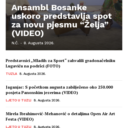
Ansambl Bosanke
uskoro predstavlja spot
za novu pjesmu “Želja”
(VIDEO)
N.Č.
-
8. Augusta 2026.
Predstavnici „Mladih za Sport“ zahvalili gradonačelniku
Lugaviću na podršci (FOTO)
TUZLA
8. Augusta 2026.
Jaganjac: S početkom augusta zabilježeno oko 250.000
posjeta Panonskim jezerima (VIDEO)
LJETO U TUZLI
8. Augusta 2026.
Mirela Ibrahimović-Mehanović o detaljima Open Air Art
Festa (VIDEO)
LJETO U TUZLI
8. Augusta 2026.