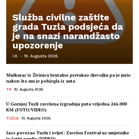
Služba civilne zaštite
grada Tuzla podsjeća da
je na snazi narandžasto
upozorenje
I.K.
-
10. Augusta 2026.
Muškarac iz Živinica brutalno pretukao djevojku pa je jurio
nakon što mu je pobjegla iz auta
TK
10. Augusta 2026.
U Gornjoj Tuzli završena izgradnja puta vrijedna 246.000
KM (FOTO/VIDEO)
TUZLA
10. Augusta 2026.
Jazz povezao Tuzlu i svijet: Završen Festival uz umjetnike
iz četiri zemlje (VIDEO)