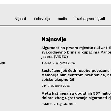
Vijesti
Televizija
Radio
Tuzla, grad i ljudi
Najnovije
Sigurnost na prvom mjestu: Ski Jet t
svakodnevno brine o kupačima Pano
jezera (VIDEO)
sum
TUZLA
7. Augusta 2026.
Saslušane još četiri osobe povezane 
Memorijalnim centrom Srebrenica, n
spisku ukupno 26
BIH
7. Augusta 2026.
Meta kažnjena sa dodatnih 567 mili
dolara zbog ugrožavanja sigurnosti d
SVIJET
7. Augusta 2026.