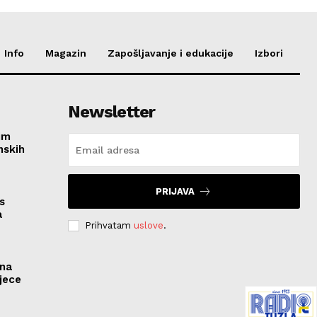
Info
Magazin
Zapošljavanje i edukacije
Izbori
Newsletter
im
nskih
PRIJAVA
s
a
Prihvatam
uslove
.
ona
jece