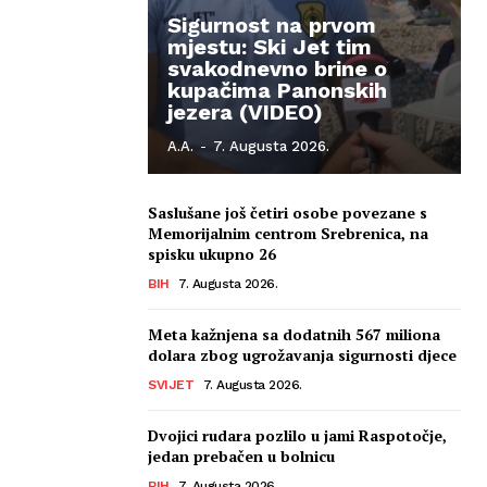
Sigurnost na prvom
mjestu: Ski Jet tim
svakodnevno brine o
kupačima Panonskih
jezera (VIDEO)
A.A.
-
7. Augusta 2026.
Saslušane još četiri osobe povezane s
Memorijalnim centrom Srebrenica, na
spisku ukupno 26
BIH
7. Augusta 2026.
Meta kažnjena sa dodatnih 567 miliona
dolara zbog ugrožavanja sigurnosti djece
SVIJET
7. Augusta 2026.
Dvojici rudara pozlilo u jami Raspotočje,
jedan prebačen u bolnicu
BIH
7. Augusta 2026.