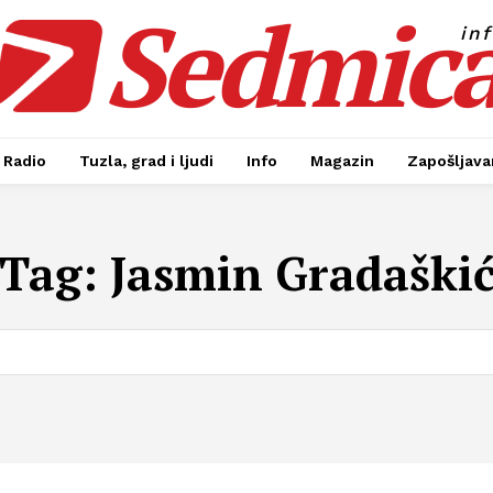
Sedmic
in
Radio
Tuzla, grad i ljudi
Info
Magazin
Zapošljavan
Tag:
Jasmin Gradaški