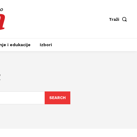
a
fo
Traži
je i edukacije
Izbori
ć
SEARCH