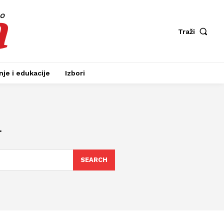
a
fo
Traži
je i edukacije
Izbori
a
SEARCH