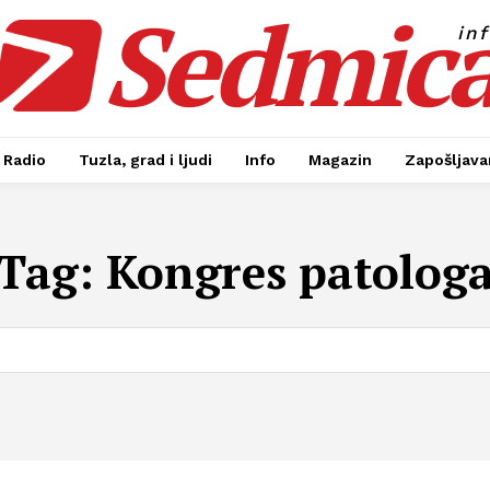
Sedmic
in
Radio
Tuzla, grad i ljudi
Info
Magazin
Zapošljavan
Tag:
Kongres patolog