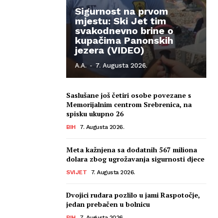
Sigurnost na prvom
mjestu: Ski Jet tim
svakodnevno brine o
kupačima Panonskih
jezera (VIDEO)
A.A.
-
7. Augusta 2026.
Saslušane još četiri osobe povezane s
Memorijalnim centrom Srebrenica, na
spisku ukupno 26
BIH
7. Augusta 2026.
Meta kažnjena sa dodatnih 567 miliona
dolara zbog ugrožavanja sigurnosti djece
SVIJET
7. Augusta 2026.
Dvojici rudara pozlilo u jami Raspotočje,
jedan prebačen u bolnicu
BIH
7. Augusta 2026.