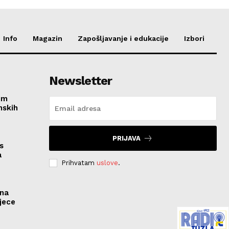
Info
Magazin
Zapošljavanje i edukacije
Izbori
Newsletter
im
nskih
PRIJAVA
s
a
Prihvatam
uslove
.
ona
jece