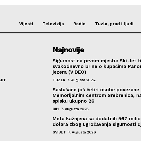
Vijesti
Televizija
Radio
Tuzla, grad i ljudi
Najnovije
Sigurnost na prvom mjestu: Ski Jet t
svakodnevno brine o kupačima Pano
jezera (VIDEO)
sum
TUZLA
7. Augusta 2026.
Saslušane još četiri osobe povezane 
Memorijalnim centrom Srebrenica, n
spisku ukupno 26
BIH
7. Augusta 2026.
Meta kažnjena sa dodatnih 567 mili
dolara zbog ugrožavanja sigurnosti d
SVIJET
7. Augusta 2026.