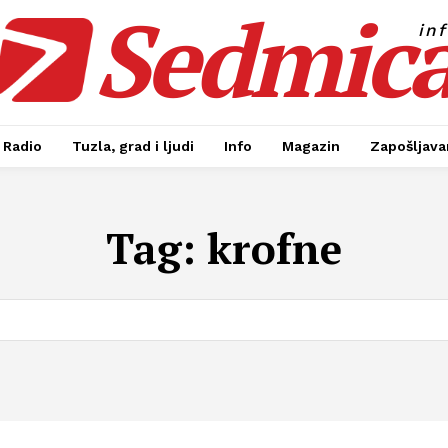
Sedmic
in
Radio
Tuzla, grad i ljudi
Info
Magazin
Zapošljavan
Tag:
krofne