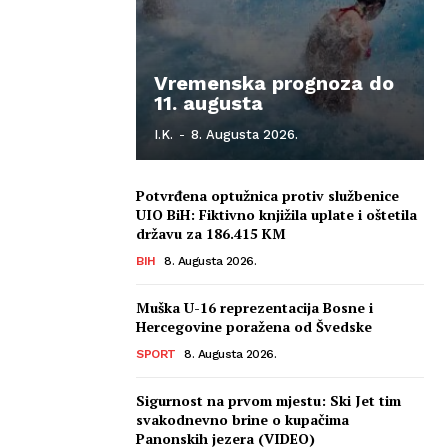
Vremenska prognoza do
11. augusta
I.K.
-
8. Augusta 2026.
Potvrđena optužnica protiv službenice
UIO BiH: Fiktivno knjižila uplate i oštetila
državu za 186.415 KM
BIH
8. Augusta 2026.
Muška U-16 reprezentacija Bosne i
Hercegovine poražena od Švedske
SPORT
8. Augusta 2026.
Sigurnost na prvom mjestu: Ski Jet tim
svakodnevno brine o kupačima
Panonskih jezera (VIDEO)