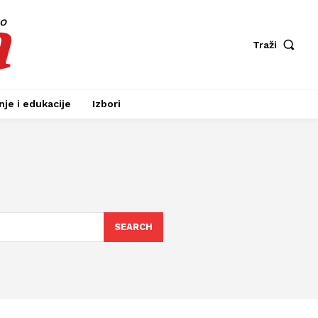
a
fo
Traži
je i edukacije
Izbori
SEARCH