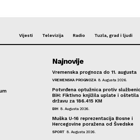
Vijesti
Televizija
Radio
Tuzla, grad i ljudi
Najnovije
Vremenska prognoza do 11. augusta
VREMENSKA PROGNOZA
8. Augusta 2026.
Potvrđena optužnica protiv službeni
sum
BiH: Fiktivno knjižila uplate i oštetila
državu za 186.415 KM
BIH
8. Augusta 2026.
Muška U-16 reprezentacija Bosne i
Hercegovine poražena od Švedske
SPORT
8. Augusta 2026.