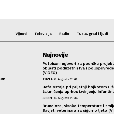
Vijesti
Televizija
Radio
Tuzla, grad i ljudi
Najnovije
Potpisani ugovori za podršku projekt
oblasti poduzetništva i poljoprivred
(VIDEO)
sum
TUZLA
6. Augusta 2026.
Uefa ostaje pri prijetnji bojkotom Fif
takmičenja uprkos izvinjenju Infantin
SPORT
6. Augusta 2026.
Bruceloza, visoke temperature i zmij
Savjeti veterinara za sigurno ljeto (V