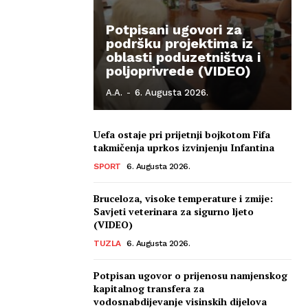
Potpisani ugovori za
podršku projektima iz
oblasti poduzetništva i
poljoprivrede (VIDEO)
A.A.
-
6. Augusta 2026.
Uefa ostaje pri prijetnji bojkotom Fifa
takmičenja uprkos izvinjenju Infantina
SPORT
6. Augusta 2026.
Bruceloza, visoke temperature i zmije:
Savjeti veterinara za sigurno ljeto
(VIDEO)
TUZLA
6. Augusta 2026.
Potpisan ugovor o prijenosu namjenskog
kapitalnog transfera za
vodosnabdijevanje visinskih dijelova