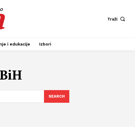
a
fo
Traži
je i edukacije
Izbori
 BiH
SEARCH