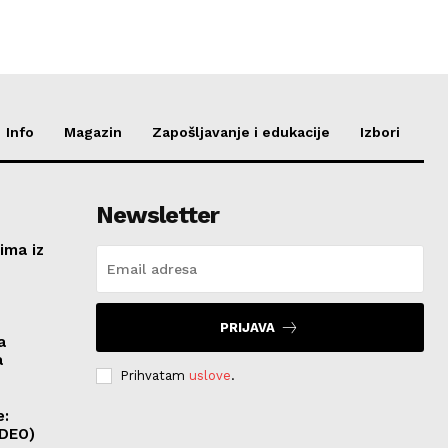
Info
Magazin
Zapošljavanje i edukacije
Izbori
Newsletter
ima iz
e
PRIJAVA
a
a
Prihvatam
uslove
.
e:
IDEO)