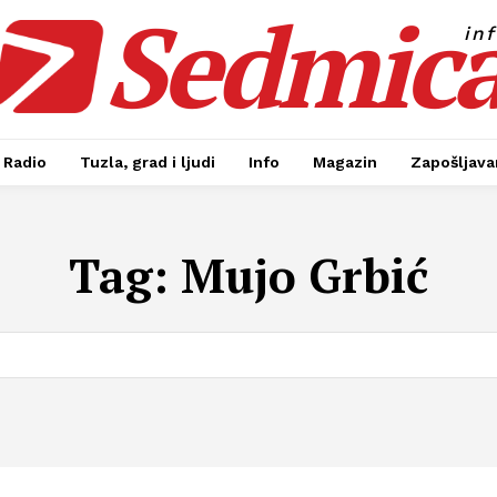
Sedmic
in
Radio
Tuzla, grad i ljudi
Info
Magazin
Zapošljavan
Tag:
Mujo Grbić