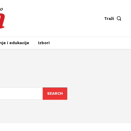
a
fo
Traži
je i edukacije
Izbori
SEARCH