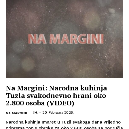
Na Margini: Narodna kuhinja
Tuzla svakodnevno hrani oko
2.800 osoba (VIDEO)
I.H.
-
20. Februara 2026.
NA MARGINI
Narodna kuhinja Imaret u Tuzli svakoga dana vrijedno
priprema tople obroke za oko 2.800 osoba sa područja