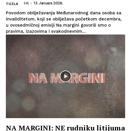
I.H.
-
13. Januara 2026.
TUZLA
Povodom obilježavanja Međunarodnog dana osoba sa
invaliditetom, koji se obilježava početkom decembra,
u ovosedmičnoj emisiji Na margini govorili smo o
pravima, izazovima i svakodnevnim...
NA MARGINI: NE rudniku litijuma