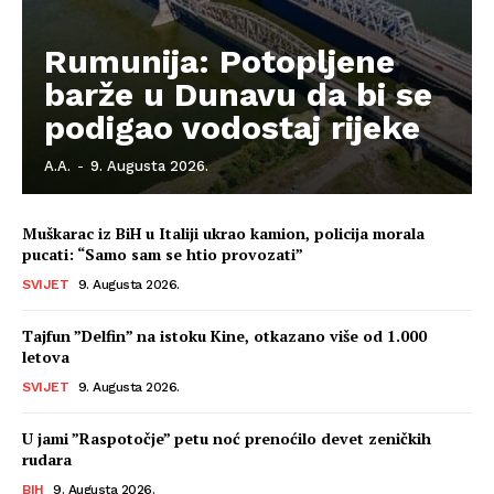
Rumunija: Potopljene
barže u Dunavu da bi se
podigao vodostaj rijeke
A.A.
-
9. Augusta 2026.
Muškarac iz BiH u Italiji ukrao kamion, policija morala
pucati: “Samo sam se htio provozati”
SVIJET
9. Augusta 2026.
Tajfun ”Delfin” na istoku Kine, otkazano više od 1.000
letova
SVIJET
9. Augusta 2026.
U jami ”Raspotočje” petu noć prenoćilo devet zeničkih
rudara
BIH
9. Augusta 2026.