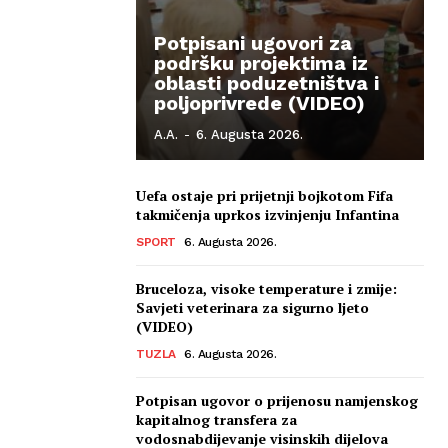
Potpisani ugovori za
podršku projektima iz
oblasti poduzetništva i
poljoprivrede (VIDEO)
A.A.
-
6. Augusta 2026.
Uefa ostaje pri prijetnji bojkotom Fifa
takmičenja uprkos izvinjenju Infantina
SPORT
6. Augusta 2026.
Bruceloza, visoke temperature i zmije:
Savjeti veterinara za sigurno ljeto
(VIDEO)
TUZLA
6. Augusta 2026.
Potpisan ugovor o prijenosu namjenskog
kapitalnog transfera za
vodosnabdijevanje visinskih dijelova