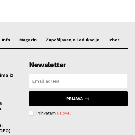
Info
Magazin
Zapošljavanje i edukacije
Izbori
Newsletter
ima iz
e
PRIJAVA
a
a
Prihvatam
uslove
.
e:
IDEO)