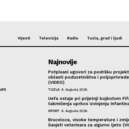
Vijesti
Televizija
Radio
Tuzla, grad i ljudi
Najnovije
Potpisani ugovori za podršku projekt
oblasti poduzetništva i poljoprivred
(VIDEO)
sum
TUZLA
6. Augusta 2026.
Uefa ostaje pri prijetnji bojkotom Fif
takmičenja uprkos izvinjenju Infantin
SPORT
6. Augusta 2026.
Bruceloza, visoke temperature i zmij
Savjeti veterinara za sigurno ljeto (V