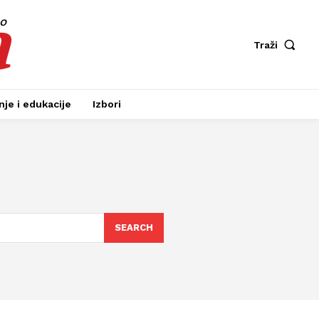
a
fo
Traži
je i edukacije
Izbori
SEARCH