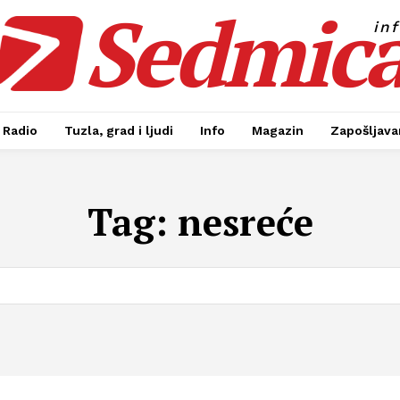
Sedmic
in
Radio
Tuzla, grad i ljudi
Info
Magazin
Zapošljavan
Tag:
nesreće