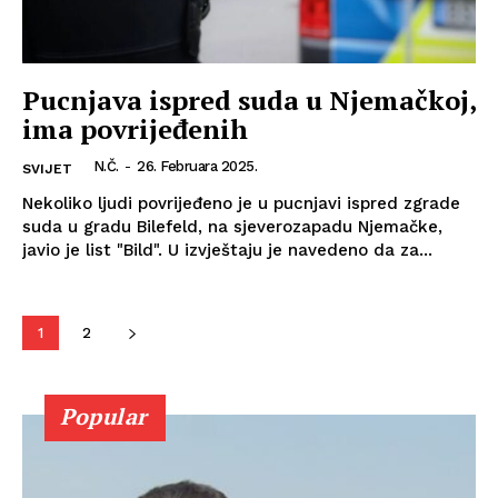
Pucnjava ispred suda u Njemačkoj,
ima povrijeđenih
N.Č.
-
26. Februara 2025.
SVIJET
Nekoliko ljudi povrijeđeno je u pucnjavi ispred zgrade
suda u gradu Bilefeld, na sjeverozapadu Njemačke,
javio je list "Bild". U izvještaju je navedeno da za...
1
2
Popular
Info
O nama