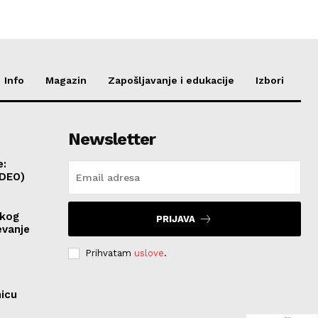
Info
Magazin
Zapošljavanje i edukacije
Izbori
Newsletter
e:
IDEO)
skog
PRIJAVA
evanje
Prihvatam
uslove
.
nicu