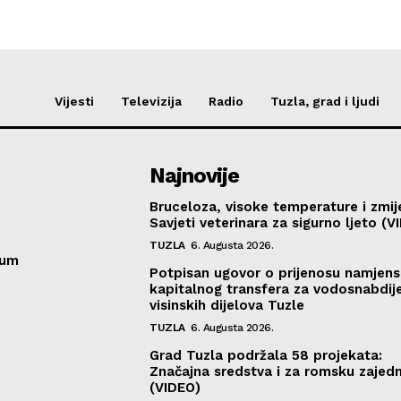
Vijesti
Televizija
Radio
Tuzla, grad i ljudi
Najnovije
Bruceloza, visoke temperature i zmij
Savjeti veterinara za sigurno ljeto (V
TUZLA
6. Augusta 2026.
sum
Potpisan ugovor o prijenosu namjen
kapitalnog transfera za vodosnabdij
visinskih dijelova Tuzle
TUZLA
6. Augusta 2026.
Grad Tuzla podržala 58 projekata:
Značajna sredstva i za romsku zajed
(VIDEO)