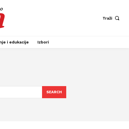
a
fo
Traži
je i edukacije
Izbori
SEARCH