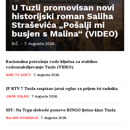
U Tuzli promovisan novi
historijski roman Saliha
Straševića „Pošalji mi
busjen s Malina“ (VIDEO)
N.Č.
-
7. Augusta 2026.
Racionalna potrošnja vode ključna za stabilno
vodosnabdijevanje Tuzle (VIDEO)
NAŠI TV GOSTI
7. Augusta 2026.
JP RTV 7 Tuzla raspisao javni oglas za prijem tri radnika
JAVNI OGLASI
7. Augusta 2026.
SFF: Na Trgu slobode ponovo BINGO ljetno kino Tuzla
NAJAVA DOGAĐAJA
7. Augusta 2026.