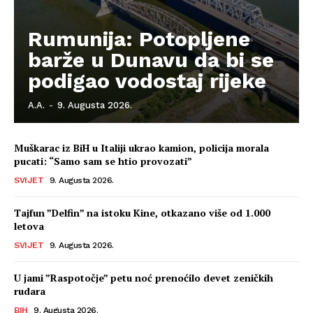
Rumunija: Potopljene
barže u Dunavu da bi se
podigao vodostaj rijeke
A.A.
-
9. Augusta 2026.
Muškarac iz BiH u Italiji ukrao kamion, policija morala
pucati: “Samo sam se htio provozati”
SVIJET
9. Augusta 2026.
Tajfun ”Delfin” na istoku Kine, otkazano više od 1.000
letova
SVIJET
9. Augusta 2026.
U jami ”Raspotočje” petu noć prenoćilo devet zeničkih
rudara
BIH
9. Augusta 2026.