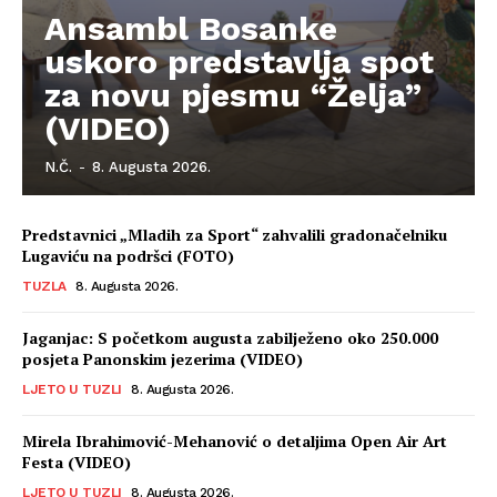
Ansambl Bosanke
uskoro predstavlja spot
za novu pjesmu “Želja”
(VIDEO)
N.Č.
-
8. Augusta 2026.
Predstavnici „Mladih za Sport“ zahvalili gradonačelniku
Lugaviću na podršci (FOTO)
TUZLA
8. Augusta 2026.
Jaganjac: S početkom augusta zabilježeno oko 250.000
posjeta Panonskim jezerima (VIDEO)
LJETO U TUZLI
8. Augusta 2026.
Mirela Ibrahimović-Mehanović o detaljima Open Air Art
Festa (VIDEO)
LJETO U TUZLI
8. Augusta 2026.