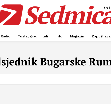
Sedmic
in
Radio
Tuzla, grad i ljudi
Info
Magazin
Zapošljavan
dsjednik Bugarske Ru