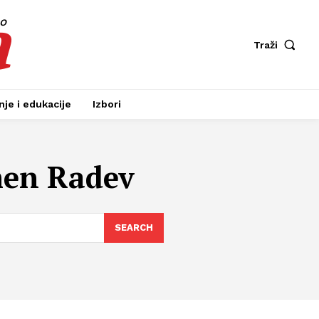
a
fo
Traži
je i edukacije
Izbori
men Radev
SEARCH