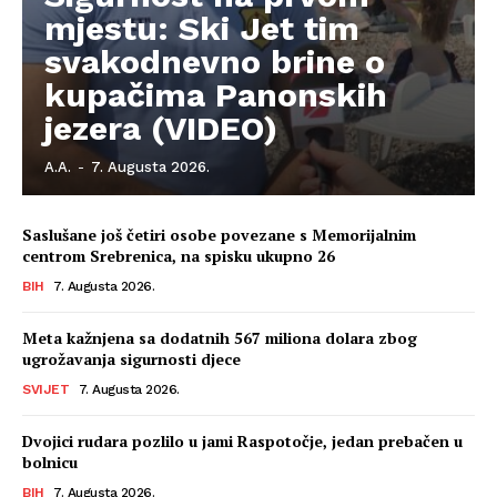
mjestu: Ski Jet tim
svakodnevno brine o
kupačima Panonskih
jezera (VIDEO)
A.A.
-
7. Augusta 2026.
Saslušane još četiri osobe povezane s Memorijalnim
centrom Srebrenica, na spisku ukupno 26
BIH
7. Augusta 2026.
Meta kažnjena sa dodatnih 567 miliona dolara zbog
ugrožavanja sigurnosti djece
SVIJET
7. Augusta 2026.
Dvojici rudara pozlilo u jami Raspotočje, jedan prebačen u
bolnicu
BIH
7. Augusta 2026.