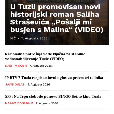
U Tuzli promovisan novi
historijski roman Saliha
Straševića „Pošalji mi
busjen s Malina“ (VIDEO)
N.Č.
-
7. Augusta 2026.
Racionalna potrošnja vode ključna za stabilno
vodosnabdijevanje Tuzle (VIDEO)
NAŠI TV GOSTI
7. Augusta 2026.
JP RTV 7 Tuzla raspisao javni oglas za prijem tri radnika
JAVNI OGLASI
7. Augusta 2026.
SFF: Na Trgu slobode ponovo BINGO ljetno kino Tuzla
NAJAVA DOGAĐAJA
7. Augusta 2026.