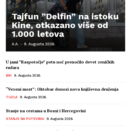
Tajfun ”Delfin” na istoku
Kine, otkazano više od
1.000 letova
A.A.
-
9. Augusta 2026.
U jami ”Raspotočje” petu noć prenoćilo devet zeničkih
rudara
BIH
9. Augusta 2026.
“Vezeni most”: Oktobar donosi nova književna druženja
TUZLA
9. Augusta 2026.
Stanje na cestama u Bosni i Hercegovini
STANJE NA PUTEVIMA
9. Augusta 2026.