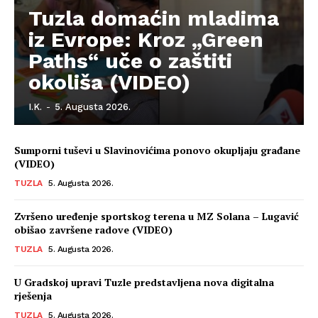
Tuzla domaćin mladima
iz Evrope: Kroz „Green
Paths“ uče o zaštiti
okoliša (VIDEO)
I.K.
-
5. Augusta 2026.
Sumporni tuševi u Slavinovićima ponovo okupljaju građane
(VIDEO)
TUZLA
5. Augusta 2026.
Zvršeno uređenje sportskog terena u MZ Solana – Lugavić
obišao završene radove (VIDEO)
TUZLA
5. Augusta 2026.
U Gradskoj upravi Tuzle predstavljena nova digitalna
rješenja
TUZLA
5. Augusta 2026.