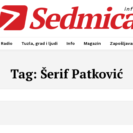
Sedmic
in
Radio
Tuzla, grad i ljudi
Info
Magazin
Zapošljavan
Tag:
Šerif Patković