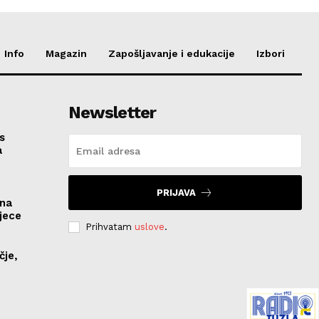
Info
Magazin
Zapošljavanje i edukacije
Izbori
Newsletter
s
a
PRIJAVA
ona
jece
Prihvatam
uslove
.
čje,