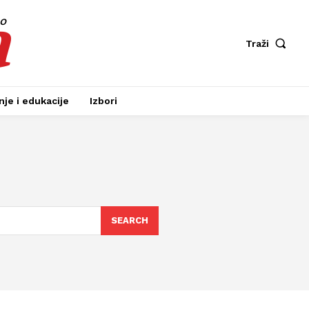
a
fo
Traži
je i edukacije
Izbori
SEARCH