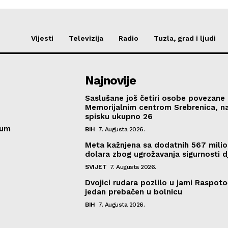
Vijesti
Televizija
Radio
Tuzla, grad i ljudi
Najnovije
Saslušane još četiri osobe povezane 
Memorijalnim centrom Srebrenica, n
spisku ukupno 26
sum
BIH
7. Augusta 2026.
Meta kažnjena sa dodatnih 567 mili
dolara zbog ugrožavanja sigurnosti d
SVIJET
7. Augusta 2026.
Dvojici rudara pozlilo u jami Raspoto
jedan prebačen u bolnicu
BIH
7. Augusta 2026.