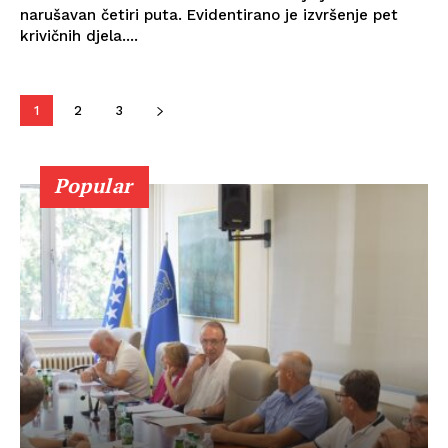
narušavan četiri puta. Evidentirano je izvršenje pet
krivičnih djela....
1
2
3
Popular
Info
O nama
Kontakt
Impressum