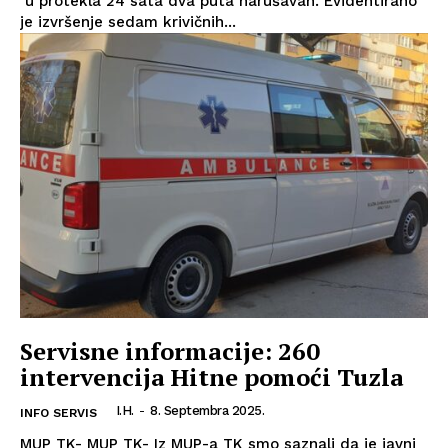
u protekla 24 sata dva puta narušavan. Evidentirano
je izvršenje sedam krivičnih...
Servisne informacije: 260
intervencija Hitne pomoći Tuzla
I.H.
-
8. Septembra 2025.
INFO SERVIS
MUP TK- MUP TK- Iz MUP-a TK smo saznali da je javni