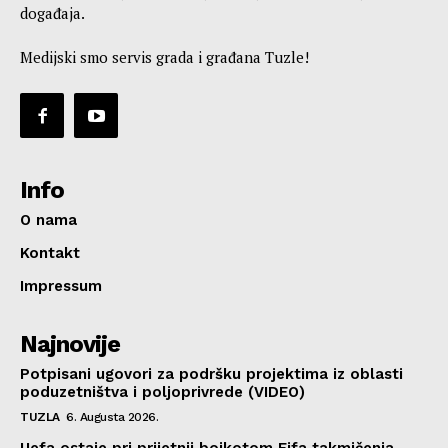
događaja.
Medijski smo servis grada i građana Tuzle!
Info
O nama
Kontakt
Impressum
Najnovije
Potpisani ugovori za podršku projektima iz oblasti
poduzetništva i poljoprivrede (VIDEO)
TUZLA
6. Augusta 2026.
Uefa ostaje pri prijetnji bojkotom Fifa takmičenja