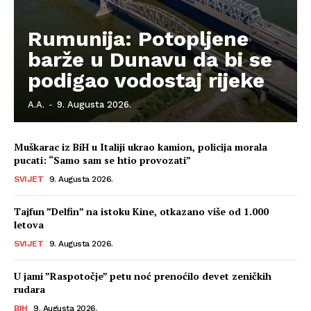
Rumunija: Potopljene
barže u Dunavu da bi se
podigao vodostaj rijeke
A.A.
-
9. Augusta 2026.
Muškarac iz BiH u Italiji ukrao kamion, policija morala
pucati: “Samo sam se htio provozati”
SVIJET
9. Augusta 2026.
Tajfun ”Delfin” na istoku Kine, otkazano više od 1.000
letova
SVIJET
9. Augusta 2026.
U jami ”Raspotočje” petu noć prenoćilo devet zeničkih
rudara
BIH
9. Augusta 2026.