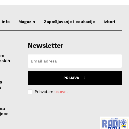
Info
Magazin
Zapošljavanje i edukacije
Izbori
Newsletter
im
nskih
PRIJAVA
s
a
Prihvatam
uslove
.
ona
jece