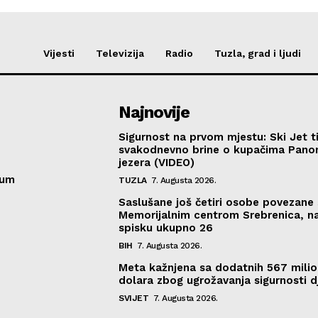
Vijesti
Televizija
Radio
Tuzla, grad i ljudi
Najnovije
Sigurnost na prvom mjestu: Ski Jet t
svakodnevno brine o kupačima Pano
jezera (VIDEO)
sum
TUZLA
7. Augusta 2026.
Saslušane još četiri osobe povezane 
Memorijalnim centrom Srebrenica, n
spisku ukupno 26
BIH
7. Augusta 2026.
Meta kažnjena sa dodatnih 567 mili
dolara zbog ugrožavanja sigurnosti d
SVIJET
7. Augusta 2026.