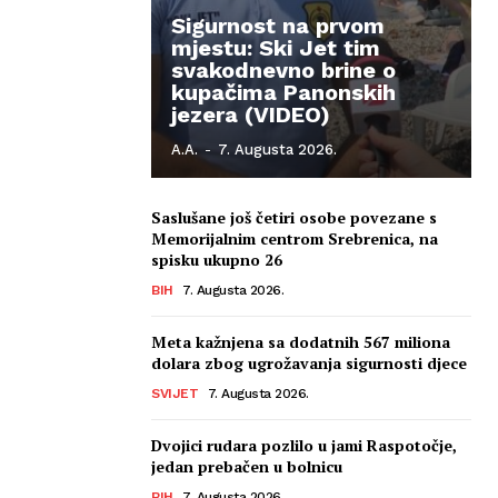
Sigurnost na prvom
mjestu: Ski Jet tim
svakodnevno brine o
kupačima Panonskih
jezera (VIDEO)
A.A.
-
7. Augusta 2026.
Saslušane još četiri osobe povezane s
Memorijalnim centrom Srebrenica, na
spisku ukupno 26
BIH
7. Augusta 2026.
Meta kažnjena sa dodatnih 567 miliona
dolara zbog ugrožavanja sigurnosti djece
SVIJET
7. Augusta 2026.
Dvojici rudara pozlilo u jami Raspotočje,
jedan prebačen u bolnicu
BIH
7. Augusta 2026.