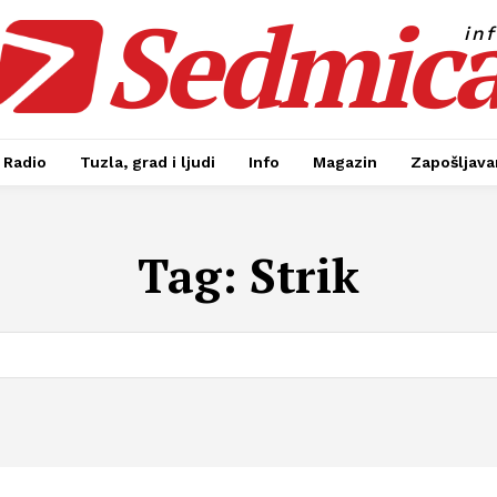
Sedmic
in
Radio
Tuzla, grad i ljudi
Info
Magazin
Zapošljavan
Tag:
Strik