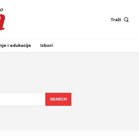
a
fo
Traži
je i edukacije
Izbori
SEARCH