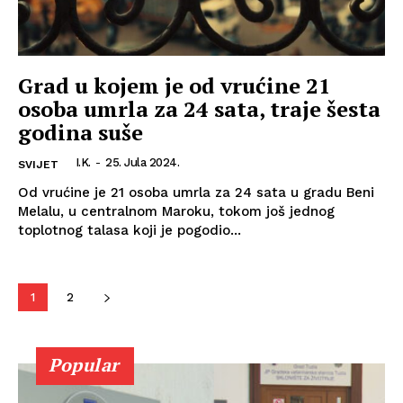
Grad u kojem je od vrućine 21
osoba umrla za 24 sata, traje šesta
godina suše
I.K.
-
25. Jula 2024.
SVIJET
Od vrućine je 21 osoba umrla za 24 sata u gradu Beni
Melalu, u centralnom Maroku, tokom još jednog
toplotnog talasa koji je pogodio...
1
2
Popular
Info