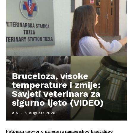
O nama
Kontakt
Impressum
Bruceloza, visoke
temperature i zmije:
Savjeti veterinara za
sigurno ljeto (VIDEO)
A.A.
-
6. Augusta 2026.
Potpisan ugovor o prijenosu namjenskog kapitalnog