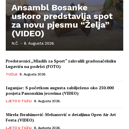
Ansambl Bosanke
uskoro predstavlja spot
za novu pjesmu “Želja”
(VIDEO)
N.Č.
-
8. Augusta 2026.
Predstavnici „Mladih za Sport“ zahvalili gradonačelniku
Lugaviću na podršci (FOTO)
TUZLA
8. Augusta 2026.
Jaganjac: S početkom augusta zabilježeno oko 250.000
posjeta Panonskim jezerima (VIDEO)
LJETO U TUZLI
8. Augusta 2026.
Mirela Ibrahimović-Mehanović o detaljima Open Air Art
Festa (VIDEO)
LJETO U TUZLI
8. Augusta 2026.