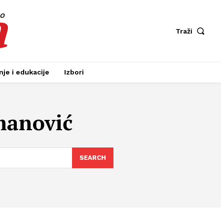
a
fo
Traži
je i edukacije
Izbori
manović
SEARCH