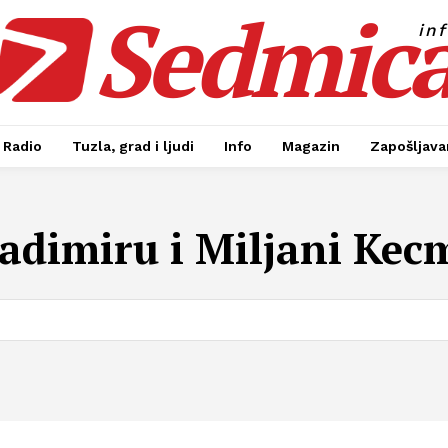
Sedmic
in
Radio
Tuzla, grad i ljudi
Info
Magazin
Zapošljavan
adimiru i Miljani Kec