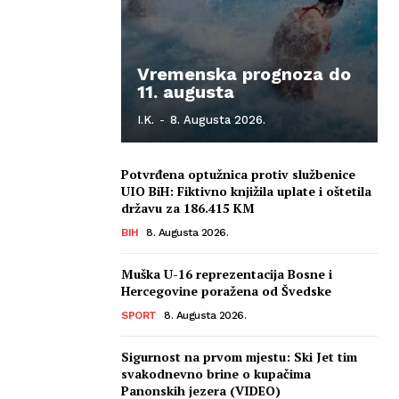
Vremenska prognoza do
11. augusta
I.K.
-
8. Augusta 2026.
Potvrđena optužnica protiv službenice
UIO BiH: Fiktivno knjižila uplate i oštetila
državu za 186.415 KM
BIH
8. Augusta 2026.
Muška U-16 reprezentacija Bosne i
Hercegovine poražena od Švedske
SPORT
8. Augusta 2026.
Sigurnost na prvom mjestu: Ski Jet tim
svakodnevno brine o kupačima
Panonskih jezera (VIDEO)