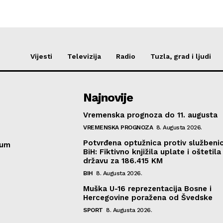
Vijesti
Televizija
Radio
Tuzla, grad i ljudi
Najnovije
Vremenska prognoza do 11. augusta
VREMENSKA PROGNOZA
8. Augusta 2026.
Potvrđena optužnica protiv službeni
sum
BiH: Fiktivno knjižila uplate i oštetila
državu za 186.415 KM
BIH
8. Augusta 2026.
Muška U-16 reprezentacija Bosne i
Hercegovine poražena od Švedske
SPORT
8. Augusta 2026.