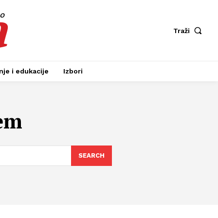
a
fo
Traži
je i edukacije
Izbori
em
SEARCH