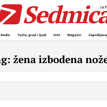
Sedmic
in
Radio
Tuzla, grad i ljudi
Info
Magazin
Zapošljavan
ag:
žena izbodena nož