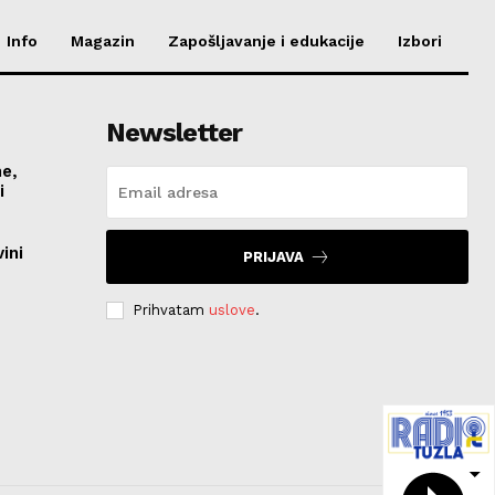
Info
Magazin
Zapošljavanje i edukacije
Izbori
Newsletter
me,
vi
ini
PRIJAVA
Prihvatam
uslove
.