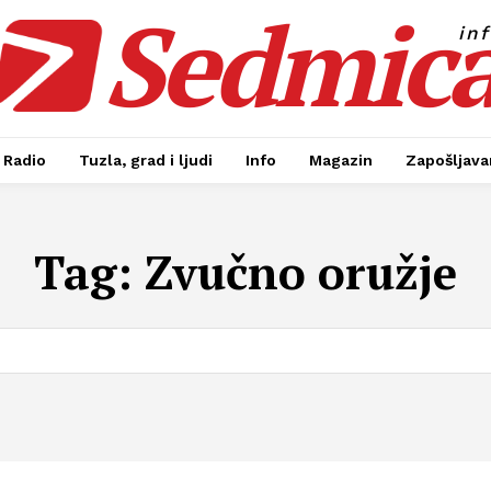
Sedmic
in
Radio
Tuzla, grad i ljudi
Info
Magazin
Zapošljavan
Tag:
Zvučno oružje