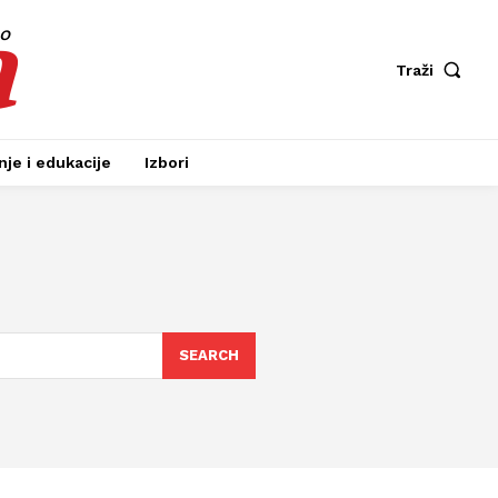
a
fo
Traži
je i edukacije
Izbori
SEARCH