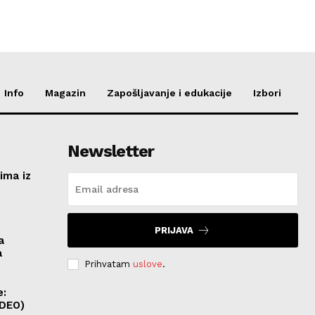
Info
Magazin
Zapošljavanje i edukacije
Izbori
Newsletter
ima iz
e
PRIJAVA
a
a
Prihvatam
uslove
.
e:
IDEO)