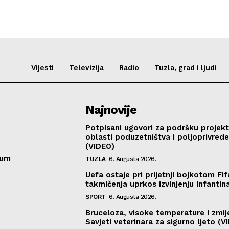
Vijesti
Televizija
Radio
Tuzla, grad i ljudi
Najnovije
Potpisani ugovori za podršku projekt
oblasti poduzetništva i poljoprivred
(VIDEO)
sum
TUZLA
6. Augusta 2026.
Uefa ostaje pri prijetnji bojkotom Fif
takmičenja uprkos izvinjenju Infantin
SPORT
6. Augusta 2026.
Bruceloza, visoke temperature i zmij
Savjeti veterinara za sigurno ljeto (V