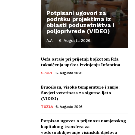
Potpisani ugovori za
podršku projektima iz
oblasti poduzetništva i
poljoprivrede (VIDEO)
A.A.
-
6. Augusta 2026.
Uefa ostaje pri prijetnji bojkotom Fifa
takmičenja uprkos izvinjenju Infantina
SPORT
6. Augusta 2026.
Bruceloza, visoke temperature i zmije:
Savjeti veterinara za sigurno ljeto
(VIDEO)
TUZLA
6. Augusta 2026.
Potpisan ugovor o prijenosu namjenskog
kapitalnog transfera za
vodosnabdijevanje visinskih dijelova