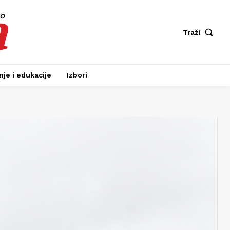
a
fo
Traži
je i edukacije
Izbori