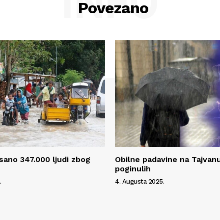
INFO
Povezano
isano 347.000 ljudi zbog
Obilne padavine na Tajvanu
poginulih
.
4. Augusta 2025.