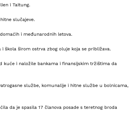
ien i Taitung.
hitne slučajeve.
27 domaćih i međunarodnih letova.
 i škola širom ostrva zbog oluje koja se približava.
Info
od kuće i naložile bankama i finansijskim tržištima da
O nama
Kontakt
vatrogasne službe, komunalije i hitne službe u bolnicama,
Impressum
ćila da je spasila 17 članova posade s teretnog broda