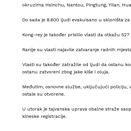
okruzima Hsinchu, Nantou, Pingtung, Yilan, Hual
Do sada je 8.600 ljudi evakuisano u skloništa za 
Kong-rey je također prisilio vlasti da otkažu 5
Ranije su vlasti najavile zatvaranje radnih mjesta
Vlasti su također zatražile od ljudi da ostanu k
ostanu zatvoreni zbog jake kiše i oluja.
Međutim, osnovne službe, uključujući policiju, 
ostale su otvorene.
U utorak je tajvanska uprava obalne straže saop
kineske registracije.