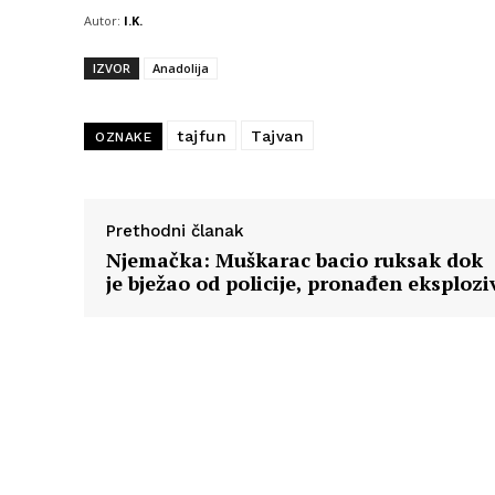
Autor:
I.K.
IZVOR
Anadolija
tajfun
Tajvan
OZNAKE
Prethodni članak
Njemačka: Muškarac bacio ruksak dok
je bježao od policije, pronađen eksplozi