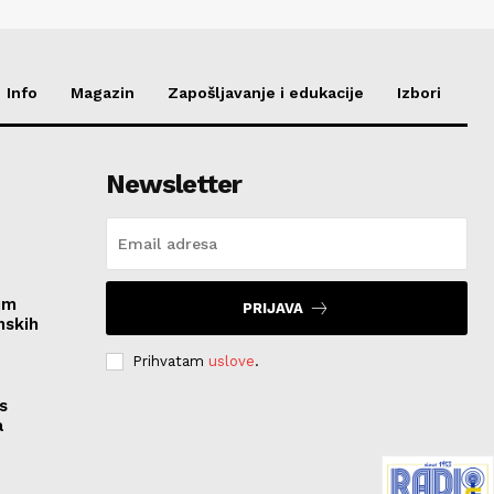
Info
Magazin
Zapošljavanje i edukacije
Izbori
Newsletter
im
PRIJAVA
nskih
Prihvatam
uslove
.
s
a