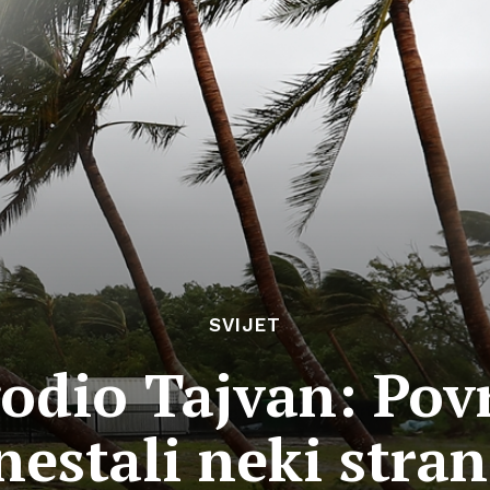
SVIJET
odio Tajvan: Pov
nestali neki strani