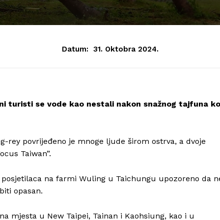
Datum:
31. Oktobra 2024.
ni turisti se vode kao nestali nakon snažnog tajfuna ko
ong-rey povrijeđeno je mnoge ljude širom ostrva, a dvoje
Focus Taiwan”.
27 posjetilaca na farmi Wuling u Taichungu upozoreno da n
biti opasan.
rna mjesta u New Taipei, Tainan i Kaohsiung, kao i u