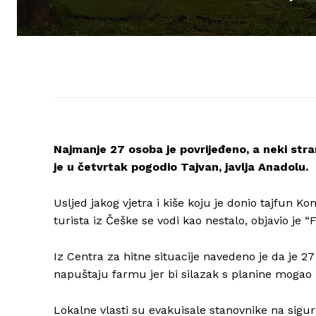
Najmanje 27 osoba je povrijeđeno, a neki stra
je u četvrtak pogodio Tajvan, javlja Anadolu.
Usljed jakog vjetra i kiše koju je donio tajfun K
turista iz Češke se vodi kao nestalo, objavio je “
Iz Centra za hitne situacije navedeno je da je 
napuštaju farmu jer bi silazak s planine mogao 
Lokalne vlasti su evakuisale stanovnike na sigu