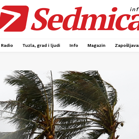
Sedmic
in
Radio
Tuzla, grad i ljudi
Info
Magazin
Zapošljavan