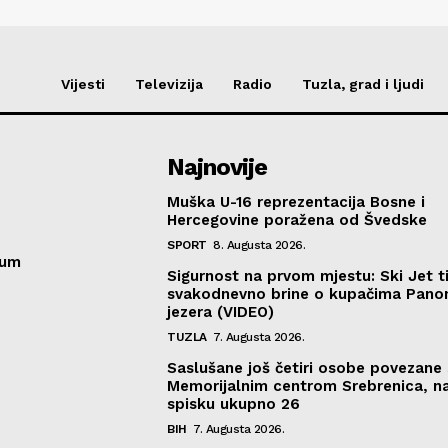
Vijesti
Televizija
Radio
Tuzla, grad i ljudi
Najnovije
Muška U-16 reprezentacija Bosne i
Hercegovine poražena od Švedske
SPORT
8. Augusta 2026.
sum
Sigurnost na prvom mjestu: Ski Jet t
svakodnevno brine o kupačima Pano
jezera (VIDEO)
TUZLA
7. Augusta 2026.
Saslušane još četiri osobe povezane 
Memorijalnim centrom Srebrenica, n
spisku ukupno 26
BIH
7. Augusta 2026.