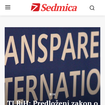
Sedmica
BIH
TI BiH: Predloženi zakon o