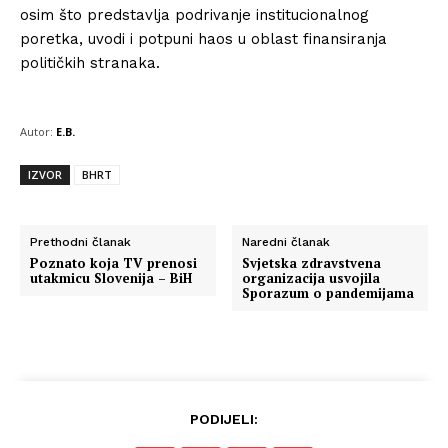
osim što predstavlja podrivanje institucionalnog
poretka, uvodi i potpuni haos u oblast finansiranja
političkih stranaka.
Autor:
E.B.
IZVOR
BHRT
Prethodni članak
Naredni članak
Poznato koja TV prenosi
Svjetska zdravstvena
utakmicu Slovenija – BiH
organizacija usvojila
Sporazum o pandemijama
PODIJELI: