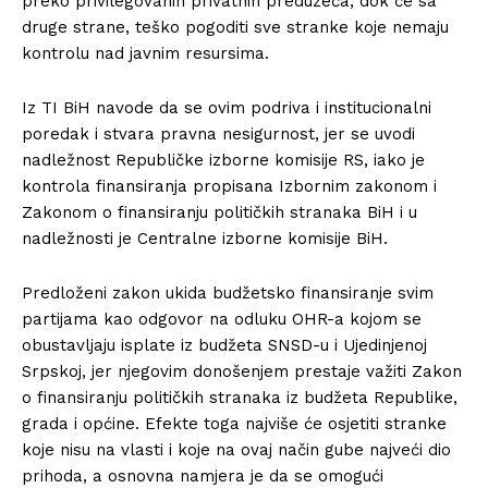
preko privilegovanih privatnih preduzeća, dok će sa
druge strane, teško pogoditi sve stranke koje nemaju
kontrolu nad javnim resursima.
Iz TI BiH navode da se ovim podriva i institucionalni
poredak i stvara pravna nesigurnost, jer se uvodi
nadležnost Republičke izborne komisije RS, iako je
kontrola finansiranja propisana Izbornim zakonom i
Zakonom o finansiranju političkih stranaka BiH i u
nadležnosti je Centralne izborne komisije BiH.
Predloženi zakon ukida budžetsko finansiranje svim
partijama kao odgovor na odluku OHR-a kojom se
obustavljaju isplate iz budžeta SNSD-u i Ujedinjenoj
Srpskoj, jer njegovim donošenjem prestaje važiti Zakon
o finansiranju političkih stranaka iz budžeta Republike,
grada i općine. Efekte toga najviše će osjetiti stranke
koje nisu na vlasti i koje na ovaj način gube najveći dio
prihoda, a osnovna namjera je da se omogući