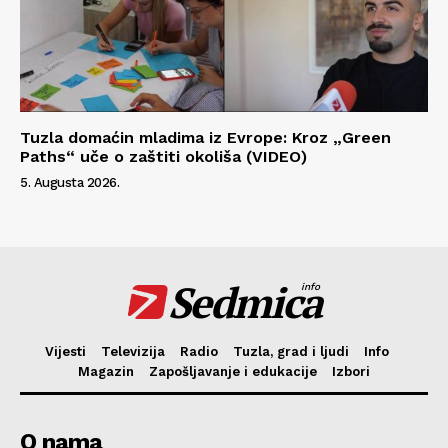
Tuzla domaćin mladima iz Evrope: Kroz „Green
Paths“ uče o zaštiti okoliša (VIDEO)
5. Augusta 2026.
Sedmica
info
Vijesti
Televizija
Radio
Tuzla, grad i ljudi
Info
Magazin
Zapošljavanje i edukacije
Izbori
O nama