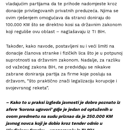
vladajućim partijama da te prihode nadomjeste kroz
donacije privilegovanih privatnih preduzeća. Njima se
ovim rješenjem omogućava da stranci doniraju do
100.000 KM što se direktno kosi sa državnim zakonom
koji reguliše ovu oblast – naglašavaju iz TI BiH.
Također, kako navode, postavljeni su i veći limiti na
donacije članova stranke i fizičkih lica što je u potpunoj
suprotnosti sa državnim zakonom. Nadalje, za razliku
od važećeg zakona BiH, ne predviđaju se nikakve
zabrane doniranja partija za firme koje posluju sa
državom, “što praktično znači legalizaciju korupcije i
svojevrsnog reketa”.
– Kako to u praksi izgleda javnosti je dobro poznato iz
afere ‘korona ugovori’ gdje je jedan od optuženih u
ovom predmetu na sudu priznao da je 250.000 KM
javnog novca koji je dobio kroz tender odnio u