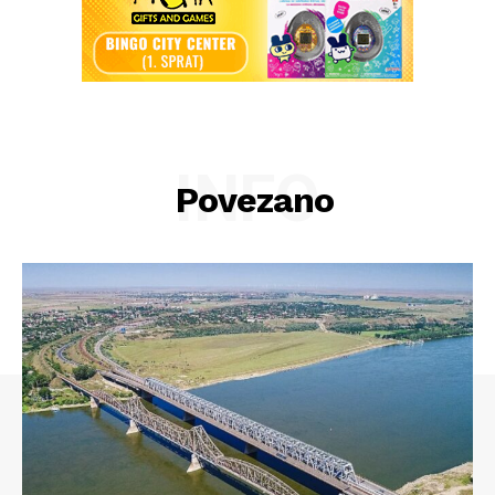
INFO
Povezano