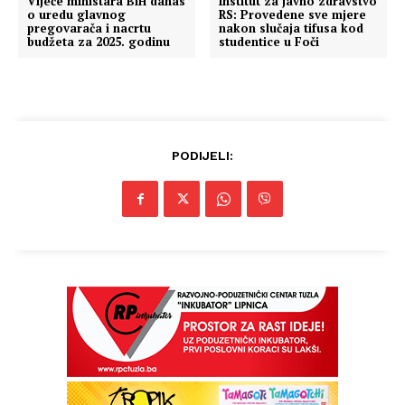
Vijeće ministara BiH danas
Institut za javno zdravstvo
o uredu glavnog
RS: Provedene sve mjere
pregovarača i nacrtu
nakon slučaja tifusa kod
budžeta za 2025. godinu
studentice u Foči
PODIJELI: