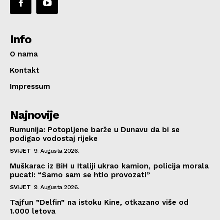
Info
O nama
Kontakt
Impressum
Najnovije
Rumunija: Potopljene barže u Dunavu da bi se
podigao vodostaj rijeke
SVIJET
9. Augusta 2026.
Muškarac iz BiH u Italiji ukrao kamion, policija morala
pucati: “Samo sam se htio provozati”
SVIJET
9. Augusta 2026.
Tajfun ”Delfin” na istoku Kine, otkazano više od
1.000 letova