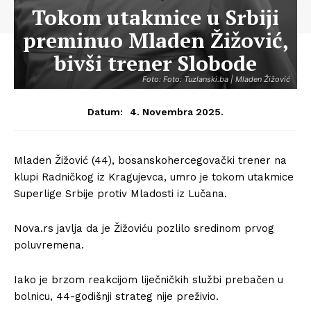
Tokom utakmice u Srbiji
preminuo Mladen Žižović,
bivši trener Slobode
Foto: Foto: Tuzlanski.ba | Mladen Žižović
4. Novembra 2025.
Datum:
Mladen Žižović (44), bosanskohercegovački trener na
klupi Radničkog iz Kragujevca, umro je tokom utakmice
Superlige Srbije protiv Mladosti iz Lučana.
Nova.rs javlja da je Žižoviću pozlilo sredinom prvog
poluvremena.
Iako je brzom reakcijom liječničkih službi prebačen u
bolnicu, 44-godišnji strateg nije preživio.