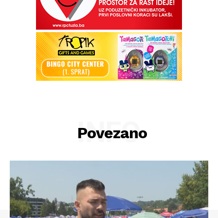
INFO
Povezano