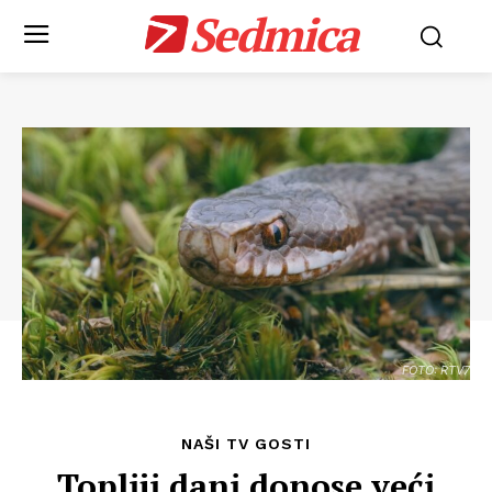
Sedmica
FOTO: RTV7
NAŠI TV GOSTI
Topliji dani donose veći