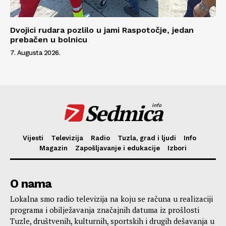
Dvojici rudara pozlilo u jami Raspotočje, jedan
prebačen u bolnicu
7. Augusta 2026.
Sedmica
info
Vijesti
Televizija
Radio
Tuzla, grad i ljudi
Info
Magazin
Zapošljavanje i edukacije
Izbori
O nama
Lokalna smo radio televizija na koju se računa u realizaciji
programa i obilježavanja značajnih datuma iz prošlosti
Tuzle, društvenih, kulturnih, sportskih i drugih dešavanja u