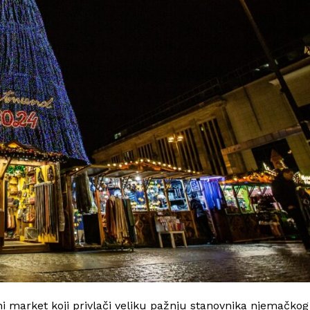
ni market koji privlači veliku pažnju stanovnika njemačkog