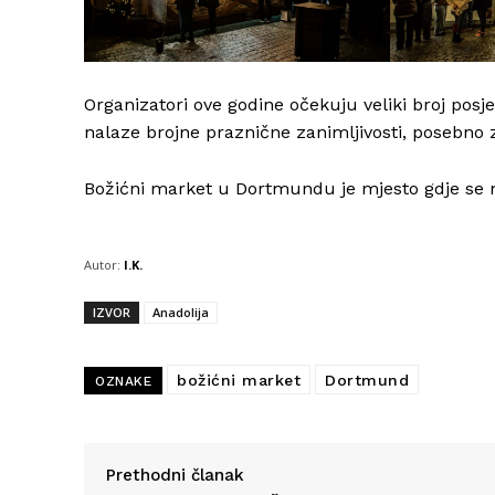
Organizatori ove godine očekuju veliki broj po
nalaze brojne praznične zanimljivosti, posebno 
Božićni market u Dortmundu je mjesto gdje se 
Autor:
I.K.
IZVOR
Anadolija
božićni market
Dortmund
OZNAKE
Prethodni članak