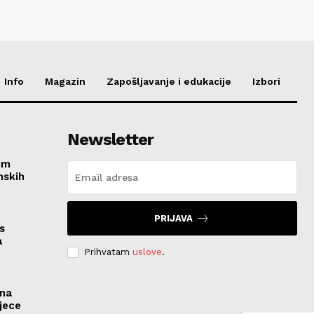
Info
Magazin
Zapošljavanje i edukacije
Izbori
Newsletter
im
nskih
PRIJAVA
s
a
Prihvatam
uslove
.
ona
jece