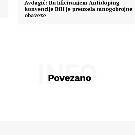
Avdagić: Ratificiranjem Antidoping
konvencije BiH je preuzela mnogobrojne
obaveze
INFO
Povezano