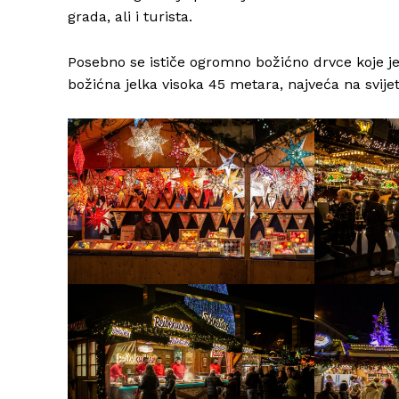
grada, ali i turista.
Posebno se ističe ogromno božićno drvce koje je
božićna jelka visoka 45 metara, najveća na svijet