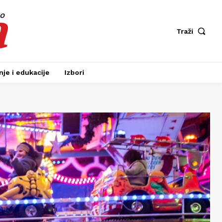
a
fo
Traži
je i edukacije
Izbori