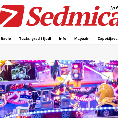
Sedmic
in
Radio
Tuzla, grad i ljudi
Info
Magazin
Zapošljavan