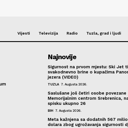
Vijesti
Televizija
Radio
Tuzla, grad i ljudi
Najnovije
Sigurnost na prvom mjestu: Ski Jet t
svakodnevno brine o kupačima Pano
jezera (VIDEO)
sum
TUZLA
7. Augusta 2026.
Saslušane još četiri osobe povezane 
Memorijalnim centrom Srebrenica, n
spisku ukupno 26
BIH
7. Augusta 2026.
Meta kažnjena sa dodatnih 567 mili
dolara zbog ugrožavanja sigurnosti d