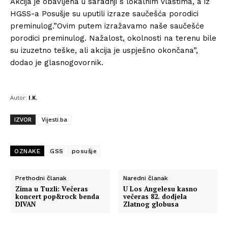
Akcija je obavljena u saradnji s lokalnim vlastima, a iz
HGSS-a Posušje su uputili izraze saučešća porodici
preminulog.”Ovim putem izražavamo naše saučešće
porodici preminulog. Nažalost, okolnosti na terenu bile
su izuzetno teške, ali akcija je uspješno okončana”,
dodao je glasnogovornik.
Autor:
I.K.
IZVOR
Vijesti.ba
OZNAKE
GSS
posušje
Prethodni članak
Naredni članak
Zima u Tuzli: Večeras
U Los Angelesu kasno
koncert pop&rock benda
večeras 82. dodjela
DIVAN
Zlatnog globusa