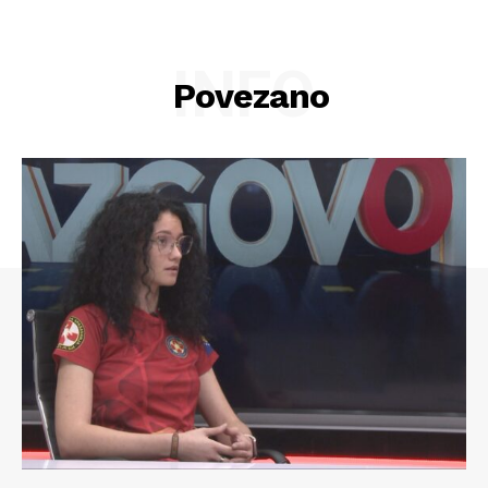
INFO
Povezano