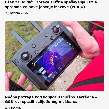
Dženita Joldić: Gorska služba spašavanja Tuzla
spremna za nove jesenje izazove (VIDEO)
7. Oktobra 2025.
Info
O nama
Kontakt
Impressum
Noćna potraga kod Konjica uspješno završena –
GSS-ovi spasili ozlijeđenog muškarca
4. Juna 2025.