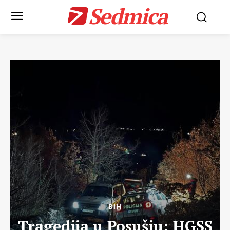
Sedmica
BIH
Tragedija u Posušju: HGSS