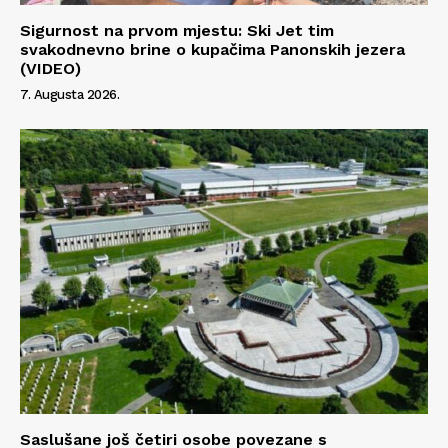
Info
Sigurnost na prvom mjestu: Ski Jet tim
svakodnevno brine o kupačima Panonskih jezera
O nama
(VIDEO)
Kontakt
7. Augusta 2026.
Impressum
Saslušane još četiri osobe povezane s