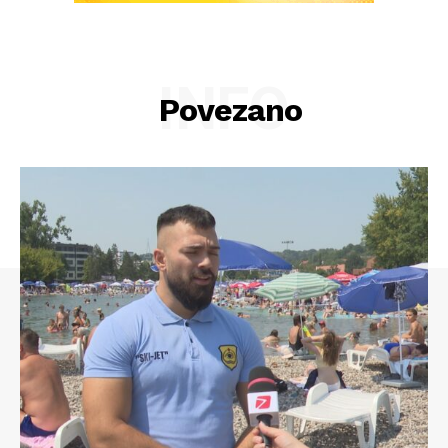
INFO
Povezano