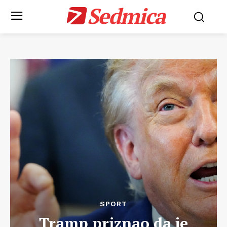
Sedmica
SPORT
Tramp priznao da je