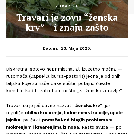
ZDRAVLJE
Travari je zovu “ženska
krv” – i znaju zašto
23. Maja 2025.
Datum:
Diskretna, gotovo neprimjetna, ali izuzetno moćna —
rusomača (Capsella bursa-pastoris) jedna je od onih
biljaka koje su naše bake sušile, potajno čuvale i
koristile kad bi zatrebalo nešto „za žensko zdravlje“.
Travari su je još davno nazvali
„ženska krv“
, jer
reguliše
obilna krvarenja, bolne menstruacije, upale
jajnika
, pa čak i
pomaže kod blagih problema s
mokrenjem i krvarenjima iz nosa
. Raste svuda — po