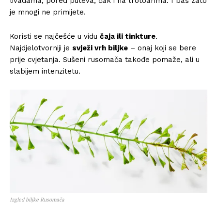
livadama, pored puteva, čak i na trotoarima. I baš zato
je mnogi ne primijete.
Koristi se najčešće u vidu
čaja ili tinkture
.
Najdjelotvorniji je
svježi vrh biljke
– onaj koji se bere
prije cvjetanja. Sušeni rusomača takođe pomaže, ali u
slabijem intenzitetu.
Izgled biljke Rusomača