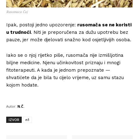
Rusomaca Čaj
Ipak, postoji jedno upozorenje:
rusomača se ne koristi
u trudnoći
. Niti je preporučena za dužu upotrebu bez
pauze, jer može djelovati snažno kod osjetljivijih osoba.
Iako se o njoj rijetko piše, rusomača nije izmišljotina
biljne medicine. Njenu učinkovitost priznaju i mnogi
fitoterapeuti. A kada je jednom prepoznate —
shvatićete da je bila tu cijelo vrijeme, uz samu stazu
kojom hodate.
Autor:
N.Č.
IZVOR
n1