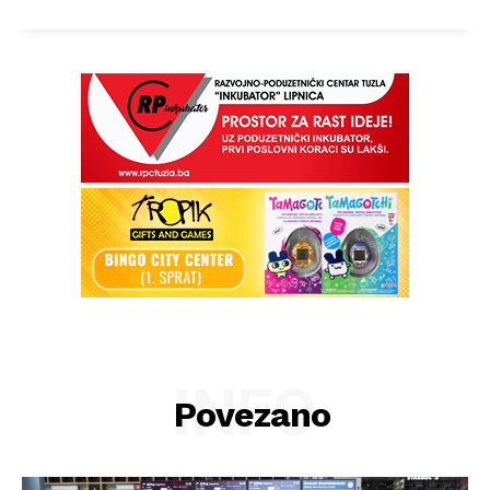
INFO
Povezano