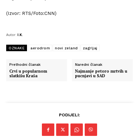
(Izvor: RTS/Foto:CNN)
Autor:
I.K.
OZNAKE
aerodrom
novi zeland
zagrljaj
Prethodni članak
Naredni članak
Crvi u popularnom
Najmanje petoro mrtvih u
slatkišu Kraša
pucnjavi u SAD
PODIJELI: