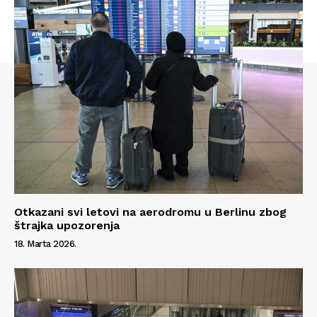
Otkazani svi letovi na aerodromu u Berlinu zbog
štrajka upozorenja
Info
18. Marta 2026.
O nama
Kontakt