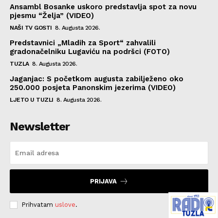
Ansambl Bosanke uskoro predstavlja spot za novu
pjesmu “Želja” (VIDEO)
NAŠI TV GOSTI
8. Augusta 2026.
Predstavnici „Mladih za Sport“ zahvalili
gradonačelniku Lugaviću na podršci (FOTO)
TUZLA
8. Augusta 2026.
Jaganjac: S početkom augusta zabilježeno oko
250.000 posjeta Panonskim jezerima (VIDEO)
LJETO U TUZLI
8. Augusta 2026.
Newsletter
PRIJAVA
Prihvatam
uslove
.