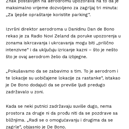
Znak postavljen na aerodromu upozorava na to da je
maksimalno vrijeme dozvoljeno za zagrljaj tri minuta:
„Za ljepše opraštanje koristite parking“.
Izvršni direktor aerodroma u Danidinu Dan de Bono
rekao je za Radio Novi Zeland da poruke upozorenja u
zonama iskrcavanja i ukrcavanja mogu biti „prilično
intenzivne“ i da uključuju izricanje kazni – što je nešto
što je ovaj aerodrom želio da izbjegne.
„Pokušavamo da se zabavimo s tim. To je aerodrom i
te lokacije su uobičajene lokacije za rastanke“, istakao
je De Bono dodajući da se previše ljudi predugo
zadržavalo u zoni.
Kada se neki putnici zadržavaju suviše dugo, nema
prostora za druge ni da prođu niti da se pozdrave sa
bližnjima. „Radi se o omogućavanju i drugima da se
zagrle“, objasnio je De Bono.