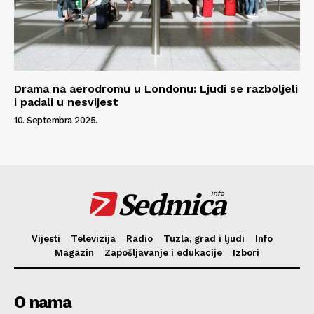
Drama na aerodromu u Londonu: Ljudi se razboljeli
i padali u nesvijest
10. Septembra 2025.
Sedmica
info
Vijesti
Televizija
Radio
Tuzla, grad i ljudi
Info
Magazin
Zapošljavanje i edukacije
Izbori
O nama