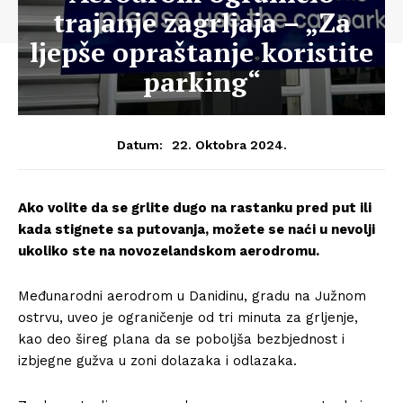
trajanje zagrljaja – „Za
ljepše opraštanje koristite
parking“
22. Oktobra 2024.
Datum:
Ako volite da se grlite dugo na rastanku pred put ili
kada stignete sa putovanja, možete se naći u nevolji
ukoliko ste na novozelandskom aerodromu.
Međunarodni aerodrom u Danidinu, gradu na Južnom
ostrvu, uveo je ograničenje od tri minuta za grljenje,
kao deo šireg plana da se poboljša bezbjednost i
izbjegne gužva u zoni dolazaka i odlazaka.