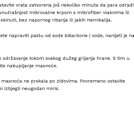
tavite vrata zatvorena još nekoliko minuta da para odradi
 unutrašnjost mikrovalne krpom s mikrofiber vlaknima ili
nuti, bez napornog ribanja ili jakih hemikalija.
e napraviti pastu od sode bikarbone i vode, nanijeti je n
Info
vno održavanje tokom svakog dužeg grijanja hrane. S tim u
O nama
čite nakupljanje masnoće.
Kontakt
Impressum
o masnoća ne prskala po zidovima. Povremeno ostavite
i izbjegli neugodan miris.