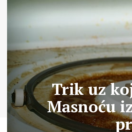
Trik uz ko
Masnoću iz
p