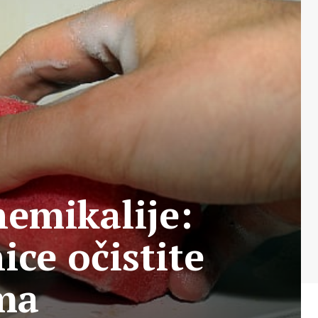
hemikalije:
ce očistite
ma