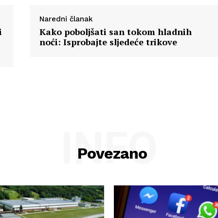
Naredni članak
i
Kako poboljšati san tokom hladnih
noći: Isprobajte sljedeće trikove
INFO
Povezano