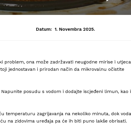
Datum:
1. Novembra 2025.
ki problem, ona može zadržavati neugodne mirise i utjeca
oji jednostavan i prirodan način da mikrovalnu očistite
. Napunite posudu s vodom i dodajte iscjeđeni limun, kao i
aču temperaturu zagrijavanja na nekoliko minuta, dok vod
u na zidovima uređaja pa će ih biti puno lakše obrisati.