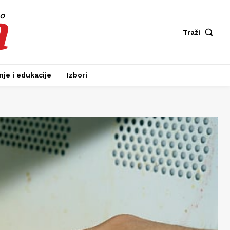
a
fo
Traži
je i edukacije
Izbori