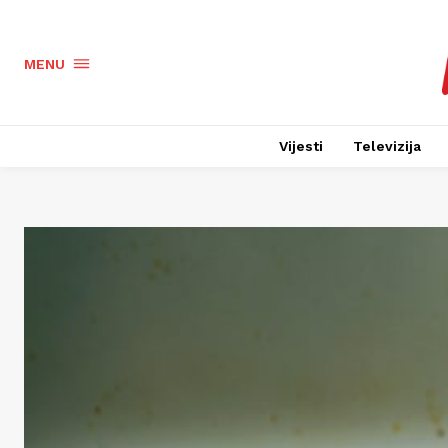
MENU
Vijesti
Televizija