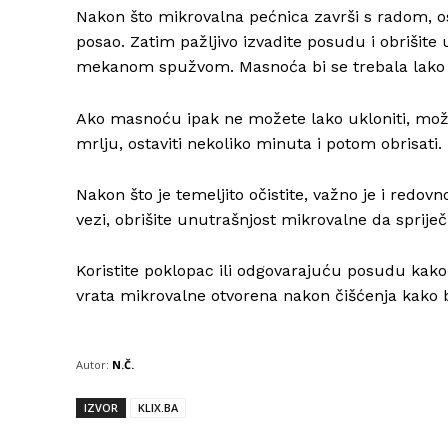
Nakon što mikrovalna pećnica završi s radom, os
posao. Zatim pažljivo izvadite posudu i obrišite
mekanom spužvom. Masnoća bi se trebala lako ski
Ako masnoću ipak ne možete lako ukloniti, možet
mrlju, ostaviti nekoliko minuta i potom obrisati.
Nakon što je temeljito očistite, važno je i redo
vezi, obrišite unutrašnjost mikrovalne da sprije
Koristite poklopac ili odgovarajuću posudu kak
vrata mikrovalne otvorena nakon čišćenja kako b
Autor:
N.Č.
IZVOR
KLIX.BA