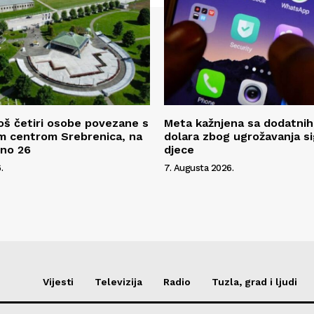
oš četiri osobe povezane s
Meta kažnjena sa dodatnih
m centrom Srebrenica, na
dolara zbog ugrožavanja s
pno 26
djece
.
7. Augusta 2026.
Vijesti
Televizija
Radio
Tuzla, grad i ljudi