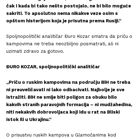
čak i kada bi tako nešto postojalo, ne bi bilo moguće
sakriti. To apsolutno nema nikakve veze osim s
opštom histerijom koja je prisutna prema Rusiji.“
Spoljnopolitički analitičar Đuro Kozar smatra da priču o
kampovima ne treba neozbiljno posmatrati, ali ni
uzimati zdravo za gotovo.
ĐURO KOZAR, spoljnopolitički analitičar
„Priču o ruskim kampovima na području BiH ne treba
ni preuveličavati ni lako odbacivati. Najbolje je sve
istražiti. BiH ne smije biti poligon za obuku bilo
kakvih stranih paravojnih formacija – ni mudžahedina,
niti nekakvih dobrovoljaca koji idu u rat na Bliski
istok ili u Ukrajinu.“
O prisustvu ruskih kampova u Glamočanima kod