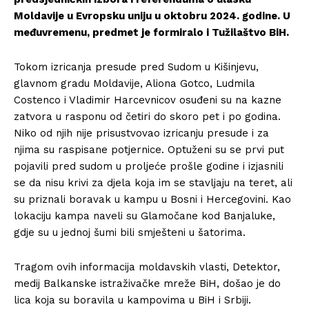
Moldavije u Evropsku uniju u oktobru 2024. godine. U
međuvremenu, predmet je formiralo i Tužilaštvo BiH.
Tokom izricanja presude pred Sudom u Kišinjevu,
glavnom gradu Moldavije, Aliona Gotco, Ludmila
Costenco i Vladimir Harcevnicov osuđeni su na kazne
zatvora u rasponu od četiri do skoro pet i po godina.
Niko od njih nije prisustvovao izricanju presude i za
njima su raspisane potjernice. Optuženi su se prvi put
pojavili pred sudom u proljeće prošle godine i izjasnili
se da nisu krivi za djela koja im se stavljaju na teret, ali
su priznali boravak u kampu u Bosni i Hercegovini. Kao
lokaciju kampa naveli su Glamočane kod Banjaluke,
gdje su u jednoj šumi bili smješteni u šatorima.
Tragom ovih informacija moldavskih vlasti, Detektor,
medij Balkanske istraživačke mreže BiH, došao je do
lica koja su boravila u kampovima u BiH i Srbiji.