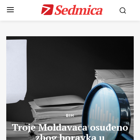
Sedmica
BIH
Troje Moldavaca osuđeno
zbog boravka u