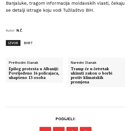
Banjaluke, tragom informacija moldavskih vlasti, čekaju
se detalji istrage koju vodi Tužilaštvo BiH.
Autor:
N.Č.
IZVOR
BHRT
Prethodni članak
Naredni članak
Epilog protesta u Albaniji:
Tramp će u četvrtak
Povrijeđeno 16 policajaca,
ukinuti zakon o borbi
uhapšeno 13 osoba
protiv klimatskih
promjena
PODIJELI: