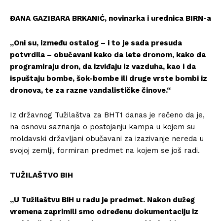
ĐANA GAZIBARA BRKANIĆ, novinarka i urednica BIRN-a
„Oni su, između ostalog – i to je sada presuda
potvrdila – obučavani kako da lete dronom, kako da
programiraju dron, da izviđaju iz vazduha, kao i da
ispuštaju bombe, šok-bombe ili druge vrste bombi iz
dronova, te za razne vandalističke činove.“
Iz državnog Tužilaštva za BHT1 danas je rečeno da je,
na osnovu saznanja o postojanju kampa u kojem su
moldavski državljani obučavani za izazivanje nereda u
svojoj zemlji, formiran predmet na kojem se još radi.
TUŽILAŠTVO BIH
„U Tužilaštvu BiH u radu je predmet. Nakon dužeg
vremena zaprimili smo određenu dokumentaciju iz