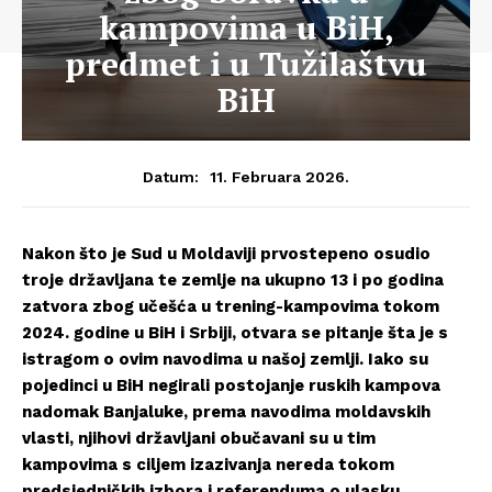
kampovima u BiH,
predmet i u Tužilaštvu
BiH
11. Februara 2026.
Datum:
Nakon što je Sud u Moldaviji prvostepeno osudio
troje državljana te zemlje na ukupno 13 i po godina
zatvora zbog učešća u trening-kampovima tokom
2024. godine u BiH i Srbiji, otvara se pitanje šta je s
istragom o ovim navodima u našoj zemlji. Iako su
pojedinci u BiH negirali postojanje ruskih kampova
nadomak Banjaluke, prema navodima moldavskih
vlasti, njihovi državljani obučavani su u tim
kampovima s ciljem izazivanja nereda tokom
predsjedničkih izbora i referenduma o ulasku