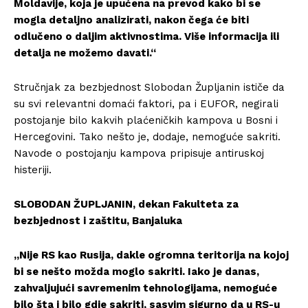
Moldavije, koja je upućena na prevod kako bi se
mogla detaljno analizirati, nakon čega će biti
odlučeno o daljim aktivnostima. Više informacija ili
detalja ne možemo davati.“
Stručnjak za bezbjednost Slobodan Župljanin ističe da
su svi relevantni domaći faktori, pa i EUFOR, negirali
postojanje bilo kakvih plaćeničkih kampova u Bosni i
Hercegovini. Tako nešto je, dodaje, nemoguće sakriti.
Navode o postojanju kampova pripisuje antiruskoj
histeriji.
SLOBODAN ŽUPLJANIN, dekan Fakulteta za
bezbjednost i zaštitu, Banjaluka
„Nije RS kao Rusija, dakle ogromna teritorija na kojoj
bi se nešto možda moglo sakriti. Iako je danas,
zahvaljujući savremenim tehnologijama, nemoguće
bilo šta i bilo gdje sakriti, sasvim sigurno da u RS-u