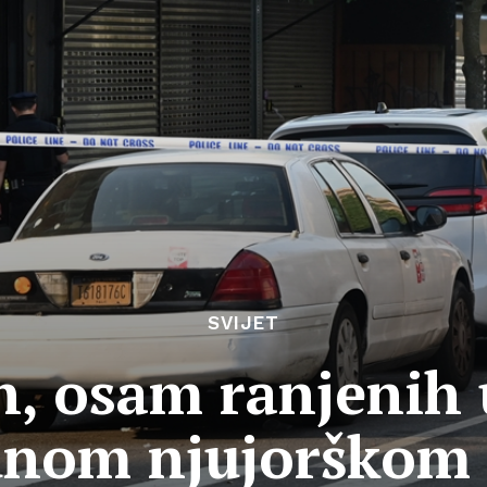
SVIJET
h, osam ranjenih 
unom njujorškom 