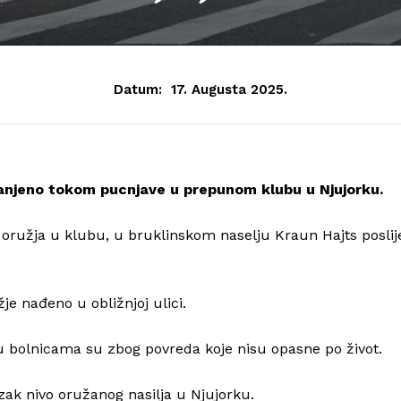
Datum:
17. Augusta 2025.
 ranjeno tokom pucnjave u prepunom klubu u Njujorku.
 oružja u klubu, u bruklinskom naselju Kraun Hajts poslij
žje nađeno u obližnjoj ulici.
u bolnicama su zbog povreda koje nisu opasne po život.
ak nivo oružanog nasilja u Njujorku.