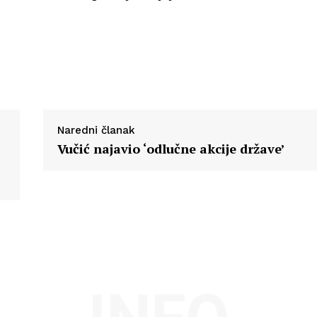
Info
O nama
Kontakt
Impressum
Naredni članak
Vučić najavio ‘odlučne akcije države’