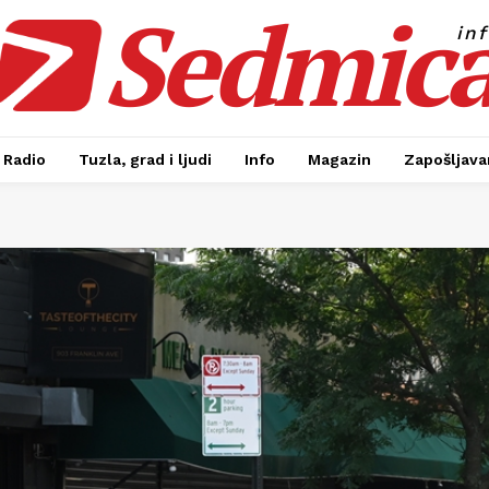
Sedmic
in
Radio
Tuzla, grad i ljudi
Info
Magazin
Zapošljavan