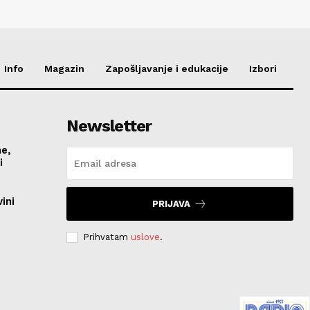
Info
Magazin
Zapošljavanje i edukacije
Izbori
Newsletter
me,
vi
ini
PRIJAVA
Prihvatam
uslove
.