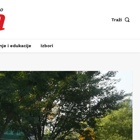
a
fo
Traži
je i edukacije
Izbori