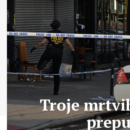
Troje mrtvi
prep