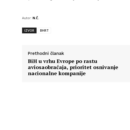
Autor:
N.Č.
IZVOR
BHRT
Prethodni članak
BiH u vrhu Evrope po rastu
aviosaobraćaja, prioritet osnivanje
nacionalne kompanije