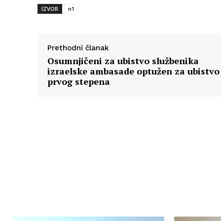
IZVOR
n1
Prethodni članak
Osumnjičeni za ubistvo službenika
izraelske ambasade optužen za ubistvo
prvog stepena