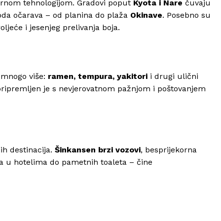
nom tehnologijom. Gradovi poput
Kyota i Nare
čuvaju
iroda očarava – od planina do plaža
Okinave
. Posebno su
ljeće i jesenjeg prelivanja boja.
 mnogo više:
ramen, tempura, yakitori
i drugi ulični
k pripremljen je s nevjerovatnom pažnjom i poštovanjem
ih destinacija.
Šinkansen brzi vozovi
, besprijekorna
ota u hotelima do pametnih toaleta – čine