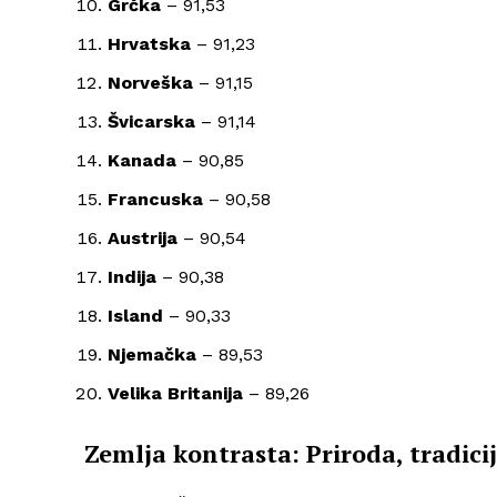
Grčka
– 91,53
Hrvatska
– 91,23
Norveška
– 91,15
Švicarska
– 91,14
Kanada
– 90,85
Francuska
– 90,58
Austrija
– 90,54
Indija
– 90,38
Island
– 90,33
Njemačka
– 89,53
Velika Britanija
– 89,26
Zemlja kontrasta: Priroda, tradici