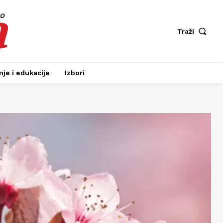
a
fo
Traži
je i edukacije
Izbori