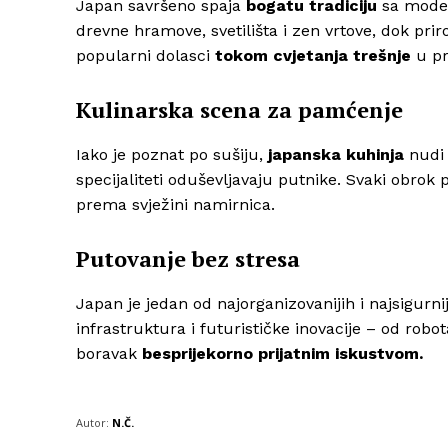
Japan savršeno spaja
bogatu tradiciju
sa moder
drevne hramove, svetilišta i zen vrtove, dok pr
popularni dolasci
tokom cvjetanja trešnje
u pro
Kulinarska scena za pamćenje
Iako je poznat po sušiju,
japanska kuhinja
nudi
specijaliteti oduševljavaju putnike. Svaki obro
prema svježini namirnica.
Putovanje bez stresa
Japan je jedan od najorganizovanijih i najsigurnij
infrastruktura i futurističke inovacije – od rob
boravak
besprijekorno prijatnim iskustvom.
Autor:
N.Č.