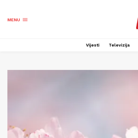
MENU
Vijesti
Televizija