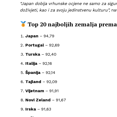
“Japan dobija vrhunske ocjene ne samo za sigurno
doživjeti, kao i za svoju jedinstvenu kulturu”,
na
Top 20 najboljih zemalja prema
Japan
– 94,79
Portugal
– 92,69
Turska
– 92,40
Italija
– 92,16
Španija
– 92,14
Tajland
– 92,09
Vijetnam
– 91,91
Novi Zeland
– 91,67
Irska
– 91,63