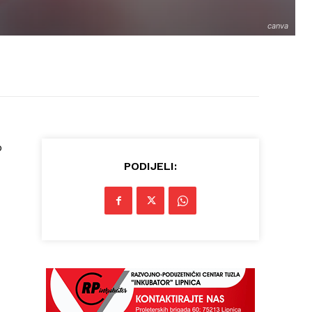
canva
o
PODIJELI: