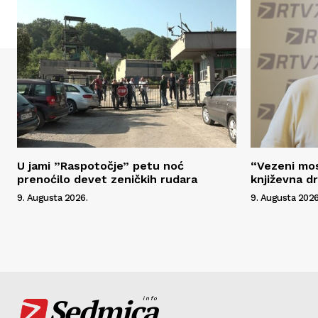
U jami ”Raspotočje” petu noć
“Vezeni mos
prenoćilo devet zeničkih rudara
književna d
9. Augusta 2026.
9. Augusta 2026
Sedmica
info