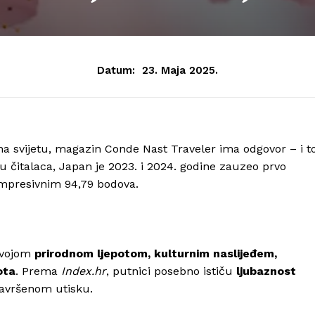
Datum:
23. Maja 2025.
a na svijetu, magazin Conde Nast Traveler ima odgovor – i t
čitalaca, Japan je 2023. i 2024. godine zauzeo prvo
 impresivnim 94,79 bodova.
 svojom
prirodnom ljepotom, kulturnim naslijeđem,
ota
. Prema
Index.hr
, putnici posebno ističu
ljubaznost
savršenom utisku.