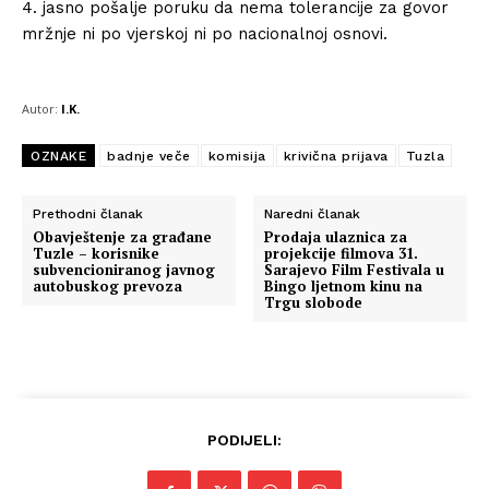
4. jasno pošalje poruku da nema tolerancije za govor
mržnje ni po vjerskoj ni po nacionalnoj osnovi.
Autor:
I.K.
OZNAKE
badnje veče
komisija
krivična prijava
Tuzla
Prethodni članak
Naredni članak
Obavještenje za građane
Prodaja ulaznica za
Tuzle – korisnike
projekcije filmova 31.
subvencioniranog javnog
Sarajevo Film Festivala u
autobuskog prevoza
Bingo ljetnom kinu na
Trgu slobode
PODIJELI: