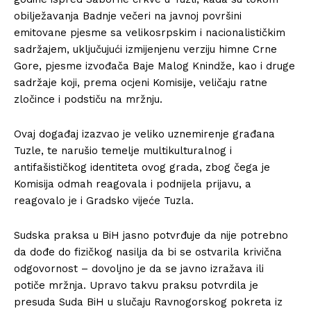
obilježavanja Badnje večeri na javnoj površini
emitovane pjesme sa velikosrpskim i nacionalističkim
sadržajem, uključujući izmijenjenu verziju himne Crne
Gore, pjesme izvođača Baje Malog Knindže, kao i druge
sadržaje koji, prema ocjeni Komisije, veličaju ratne
zločince i podstiču na mržnju.
Ovaj događaj izazvao je veliko uznemirenje građana
Tuzle, te narušio temelje multikulturalnog i
antifašističkog identiteta ovog grada, zbog čega je
Komisija odmah reagovala i podnijela prijavu, a
reagovalo je i Gradsko vijeće Tuzla.
Sudska praksa u BiH jasno potvrđuje da nije potrebno
da dođe do fizičkog nasilja da bi se ostvarila krivična
odgovornost – dovoljno je da se javno izražava ili
potiče mržnja. Upravo takvu praksu potvrdila je
presuda Suda BiH u slučaju Ravnogorskog pokreta iz