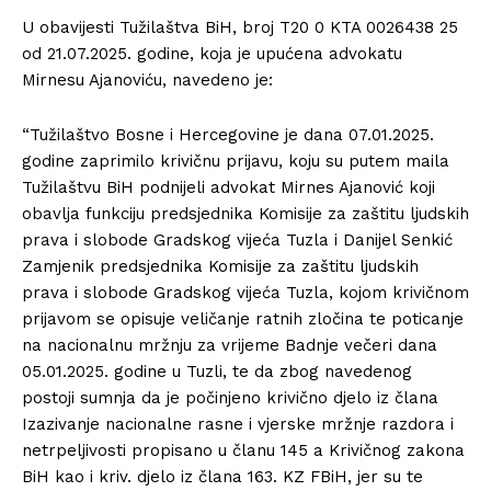
U obavijesti Tužilaštva BiH, broj T20 0 KTA 0026438 25
od 21.07.2025. godine, koja je upućena advokatu
Mirnesu Ajanoviću, navedeno je:
“Tužilaštvo Bosne i Hercegovine je dana 07.01.2025.
godine zaprimilo krivičnu prijavu, koju su putem maila
Tužilaštvu BiH podnijeli advokat Mirnes Ajanović koji
obavlja funkciju predsjednika Komisije za zaštitu ljudskih
prava i slobode Gradskog vijeća Tuzla i Danijel Senkić
Zamjenik predsjednika Komisije za zaštitu ljudskih
prava i slobode Gradskog vijeća Tuzla, kojom krivičnom
prijavom se opisuje veličanje ratnih zločina te poticanje
na nacionalnu mržnju za vrijeme Badnje večeri dana
05.01.2025. godine u Tuzli, te da zbog navedenog
postoji sumnja da je počinjeno krivično djelo iz člana
Izazivanje nacionalne rasne i vjerske mržnje razdora i
netrpeljivosti propisano u članu 145 a Krivičnog zakona
BiH kao i kriv. djelo iz člana 163. KZ FBiH, jer su te