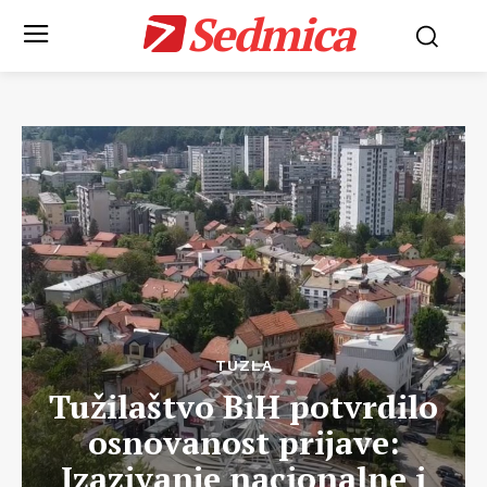
Sedmica
TUZLA
Tužilaštvo BiH potvrdilo
osnovanost prijave:
Izazivanje nacionalne i