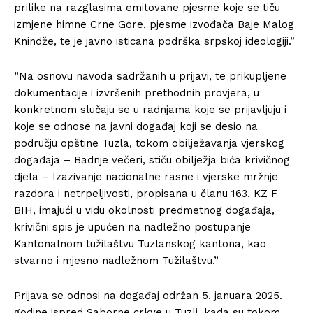
prilike na razglasima emitovane pjesme koje se tiču
izmjene himne Crne Gore, pjesme izvođača Baje Malog
Knindže, te je javno isticana podrška srpskoj ideologiji.”
“Na osnovu navoda sadržanih u prijavi, te prikupljene
dokumentacije i izvršenih prethodnih provjera, u
konkretnom slučaju se u radnjama koje se prijavljuju i
koje se odnose na javni događaj koji se desio na
području opštine Tuzla, tokom obilježavanja vjerskog
događaja – Badnje večeri, stiču obilježja bića krivičnog
djela – Izazivanje nacionalne rasne i vjerske mržnje
razdora i netrpeljivosti, propisana u članu 163. KZ F
BIH, imajući u vidu okolnosti predmetnog događaja,
krivični spis je upućen na nadležno postupanje
Kantonalnom tužilaštvu Tuzlanskog kantona, kao
stvarno i mjesno nadležnom Tužilaštvu.”
Prijava se odnosi na događaj održan 5. januara 2025.
godine ispred Saborne crkve u Tuzli, kada su tokom