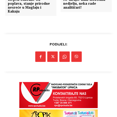
poplava, stanje prirodne
nedjelju, neka rade
nesreće u Maglaju i
analitičari!
Kaknju
PODIJELI:
Info
O nama
Kontakt
Impressum