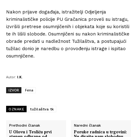
Nakon prijave događaja, istražitelji Odjeljenja
kriminalističke policije PU Gračanica proveli su istragu,
izvršili pretrese osumnjičenih i objekata koje su koristili
te ih lišili slobode. Osumnjičeni su nakon kriminalističke
obrade predati u nadležnost Tužilaštva, a postupajući
tužilac donio je naredbu o provođenju istrage i ispitao
osumnjičene.
Autor:
I.K.
IZVOR
Fena
OZNAKE
tužilaštva tk
Prethodni članak
Naredni članak
U Olovu i Tesliću prvi
Poruke radnica u trgovini:
stepen odbrane od
Ne dirajte nam slobodnu