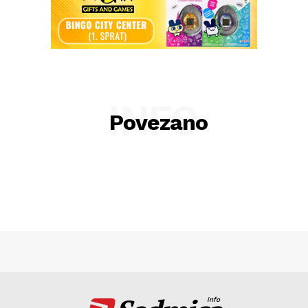
INFO
Povezano
info