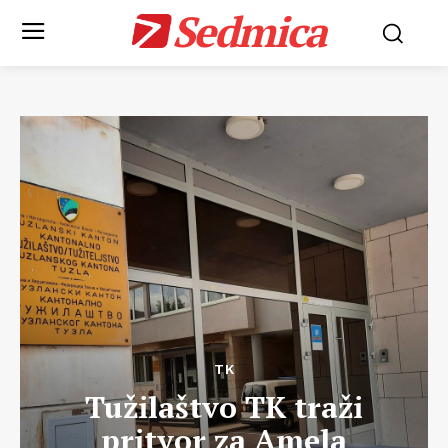
Sedmica
TK
Tužilaštvo TK traži
pritvor za Amela