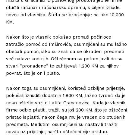
marta u Gračanici iz poslovnog prostora jedne firme
otuđili računar i računarsku opremu, s ciljem iznude
novca od vlasnika. Šteta se procjenjuje na oko 10.000
KM.
Nakon što je vlasnik pokušao pronaći počinioce i
zatražio pomoć od Imširovića, osumnjičeni su mu lažno
obećali pomoć, iako su znali da se ukradeni predmeti
već nalaze kod njih. Oštećenom su potom javili da su
stvari “pronađene“ te zahtijevali 1.200 KM za njihov
povrat, što je on i platio.
Nakon toga su osumnjičeni, koristeći ozbiljne prijetnje,
pokušali iznuditi dodatnih 1.800 KM, lažno tvrdeći da je
neko oštetio vozilo Latifa Osmanovića. Kada je vlasnik
firme odbio platiti, tražili su još 200 KM, što je oštećeni
pristao isplatiti, nakon čega mu je vraćen dio otuđenih
predmeta. Međutim, osumnjičeni su nastavili tražiti
novac uz prijetnje, na šta oštećeni nije pristao.