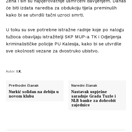
Žena i sin su najvjerovatnije usmrćeni davljenjem. Danas
će biti izdata naredba za obdukciju tijela preminulih
kako bi se utvrdili tačni uzroci smrti.
U toku su sve potrebne istražne radnje koje po nalogu
tužioca obavljaju istražitelji SKP MUP-a TK i Odjeljenja
kriminalističke policije PU Kalesija, kako bi se utvrdile
sve okolnosti vezane za dvostruko ubistvo.
Autor:
I.K.
Prethodni članak
Naredni članak
Nurkić solidan na debiju u
Nastavak uspješne
novom klubu
saradnje Grada Tuzle i
NLB banke za dobrobit
zajednice