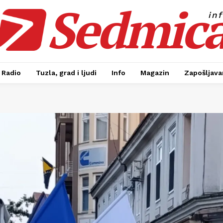
Sedmic
in
Radio
Tuzla, grad i ljudi
Info
Magazin
Zapošljavan