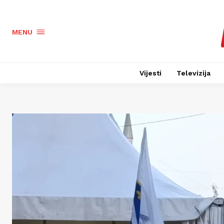
MENU
Vijesti
Televizija