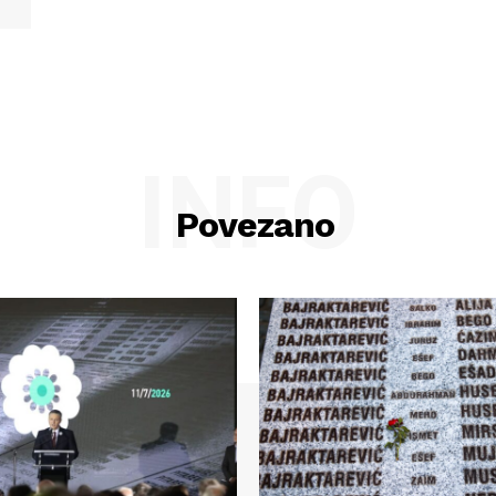
INFO
Povezano