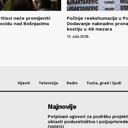
ritisci neće promijeniti
Počinje reekshumacija u P
nocidu nad Bošnjacima
Dodavanje naknadno pron
kostiju u 48 mezara
13. Jula 2026.
Vijesti
Televizija
Radio
Tuzla, grad i ljudi
Najnovije
Potpisani ugovori za podršku projekt
oblasti poduzetništva i poljoprivred
(VIDEO)