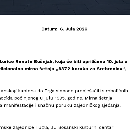
Datum:
8. Jula 2026.
orice Renate Bošnjak, koja će biti upriličena 10. jula u
adicionalna mirna šetnja „8372 koraka za Srebrenicu“,
anskog kantona do Trga slobode prepješačiti simboličnih
ocida počinjenog u julu 1995. godine. Mirna šetnja
ja manifestacije i snažnu poruku zajedničkog sjećanja,
amske zajednice Tuzla, JU Bosanski kulturni centar