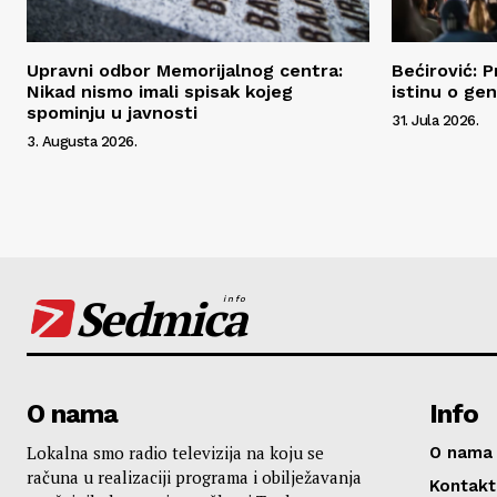
Upravni odbor Memorijalnog centra:
Bećirović: P
Nikad nismo imali spisak kojeg
istinu o ge
spominju u javnosti
31. Jula 2026.
3. Augusta 2026.
Sedmica
info
O nama
Info
Lokalna smo radio televizija na koju se
O nama
računa u realizaciji programa i obilježavanja
Kontakt