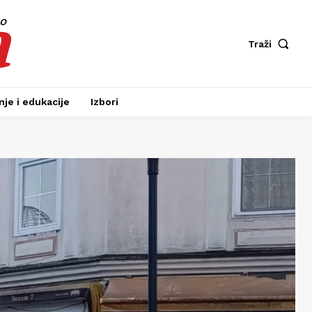
a
fo
Traži
je i edukacije
Izbori