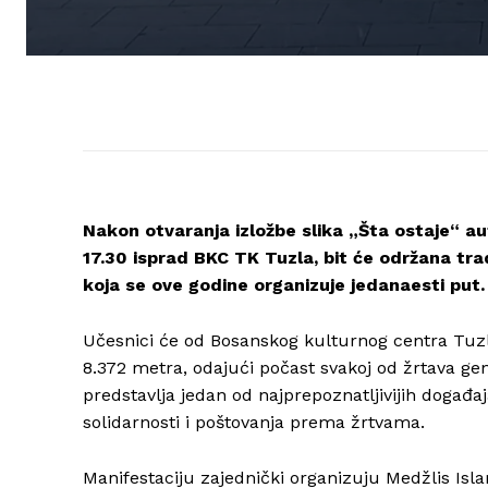
Nakon otvaranja izložbe slika „Šta ostaje“ aut
17.30 isprad BKC TK Tuzla, bit će održana tr
koja se ove godine organizuje jedanaesti put.
Učesnici će od Bosanskog kulturnog centra Tuzl
8.372 metra, odajući počast svakoj od žrtava gen
predstavlja jedan od najprepoznatljivijih događa
solidarnosti i poštovanja prema žrtvama.
Manifestaciju zajednički organizuju Medžlis Isl