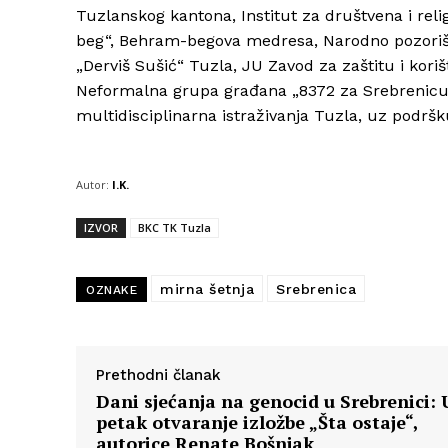
Tuzlanskog kantona, Institut za društvena i reli
beg“, Behram-begova medresa, Narodno pozorišt
„Derviš Sušić“ Tuzla, JU Zavod za zaštitu i koriš
Neformalna grupa građana „8372 za Srebrenicu“
multidisciplinarna istraživanja Tuzla, uz podršk
Autor:
I.K.
IZVOR
BKC TK Tuzla
mirna šetnja
Srebrenica
OZNAKE
Prethodni članak
Dani sjećanja na genocid u Srebrenici: 
petak otvaranje izložbe „Šta ostaje“,
autorice Renate Bošnjak