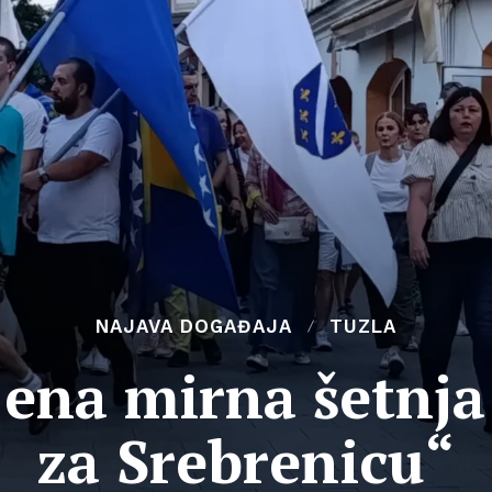
NAJAVA DOGAĐAJA
TUZLA
jena mirna šetnj
za Srebrenicu“