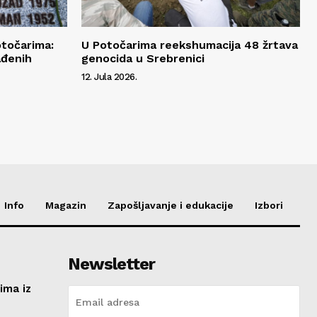
otočarima:
U Potočarima reekshumacija 48 žrtava
ađenih
genocida u Srebrenici
12. Jula 2026.
Info
Magazin
Zapošljavanje i edukacije
Izbori
Newsletter
ima iz
e