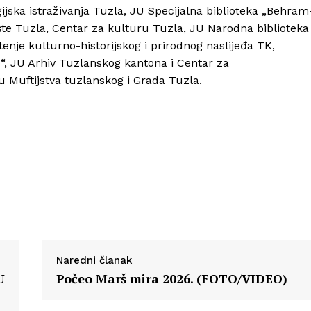
gijska istraživanja Tuzla, JU Specijalna biblioteka „Behram
e Tuzla, Centar za kulturu Tuzla, JU Narodna biblioteka
tenje kulturno-historijskog i prirodnog naslijeđa TK,
Info
, JU Arhiv Tuzlanskog kantona i Centar za
u Muftijstva tuzlanskog i Grada Tuzla.
O nama
Kontakt
Impressum
Naredni članak
U
Počeo Marš mira 2026. (FOTO/VIDEO)