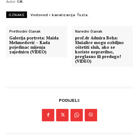
Autor:
I.H.
OZNAKE
Vodovod i kanalizacija Tuzla
Prethodni članak
Naredni članak
Galerija portreta: Maida
prof.dr Admira Beha:
Mehmedović – Kada
Slušalice mogu ozbiljno
pojedinac mijenja
oštetiti sluh, ako se
zajednicu (VIDEO)
koriste nepravilno,
preglasno ili predugo!
(VIDEO)
PODIJELI: