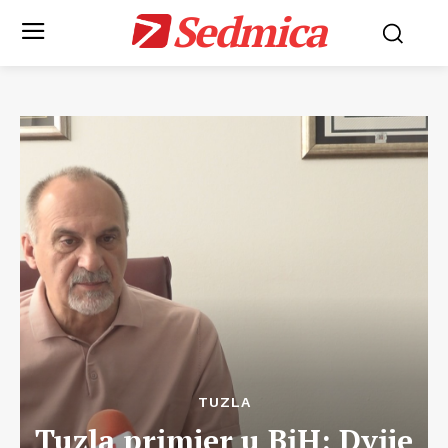
Sedmica
TUZLA
Tuzla primjer u BiH: Dvije