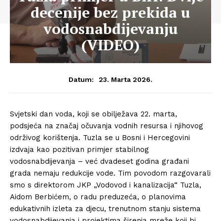
decenije bez prekida u
vodosnabdijevanju
(VIDEO)
23. Marta 2026.
Datum:
Svjetski dan voda, koji se obilježava 22. marta,
podsjeća na značaj očuvanja vodnih resursa i njihovog
održivog korištenja. Tuzla se u Bosni i Hercegovini
izdvaja kao pozitivan primjer stabilnog
vodosnabdijevanja – već dvadeset godina građani
grada nemaju redukcije vode. Tim povodom razgovarali
smo s direktorom JKP „Vodovod i kanalizacija“ Tuzla,
Aidom Berbićem, o radu preduzeća, o planovima
edukativnih izleta za djecu, trenutnom stanju sistema
vodosnabdijevanja i projektima širenja mreže koji bi