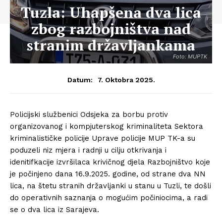
Tuzla: Uhapšena dva lica
zbog razbojništva nad
stranim državljankama
Foto: MUPTK
7. Oktobra 2025.
Datum:
Policijski službenici Odsjeka za borbu protiv
organizovanog i kompjuterskog kriminaliteta Sektora
kriminalističke policije Uprave policije MUP TK-a su
poduzeli niz mjera i radnji u cilju otkrivanja i
idenitifkacije izvršilaca krivičnog djela Razbojništvo koje
je počinjeno dana 16.9.2025. godine, od strane dva NN
lica, na štetu stranih državljanki u stanu u Tuzli, te došli
do operativnih saznanja o mogućim počiniocima, a radi
se o dva lica iz Sarajeva.