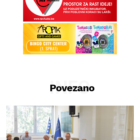
INFO
Povezano