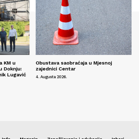
da KM u
Obustava saobraćaja u Mjesnoj
 Doknju:
zajednici Centar
ik Lugavić
4. Augusta 2026.
Info
Magazin
Zapošljavanje i edukacije
Izbori