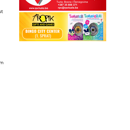
st
im