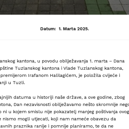
Datum:
1. Marta 2025.
nskog kantona, u povodu obilježavanja 1. marta – Dana
upštine Tuzlanskog kantona i Vlade Tuzlanskog kantona,
emijerom Irafanom Halilagićem, je položila cvijeće i
nji u Tuzli.
nijih datuma u historiji naše države, a ove godine, zbog
ntona, Dan nezavisnosti obilježavamo nešto skromnije neg
o ni u kojem smislu nije pokazatelj manjeg poštivanja ovo
je nismo mogli utjecati, koji nam nameće obavezu da
avnih praznika ranije i pomnije planiramo, te da ne