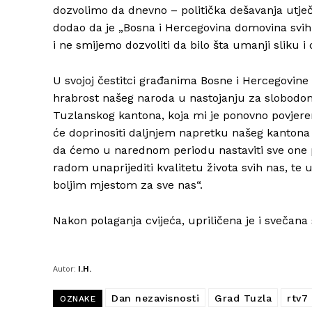
dozvolimo da dnevno – politička dešavanja utječu
dodao da je „Bosna i Hercegovina domovina svih 
i ne smijemo dozvoliti da bilo šta umanji sliku
U svojoj čestitci građanima Bosne i Hercegovine H
hrabrost našeg naroda u nastojanju za slobodom
Tuzlanskog kantona, koja mi je ponovno povjeren
će doprinositi daljnjem napretku našeg kantona 
da ćemo u narednom periodu nastaviti sve one 
radom unaprijediti kvalitetu života svih nas, te u
boljim mjestom za sve nas“.
Nakon polaganja cvijeća, upriličena je i svečan
Autor:
I.H.
Dan nezavisnosti
Grad Tuzla
rtv7
OZNAKE