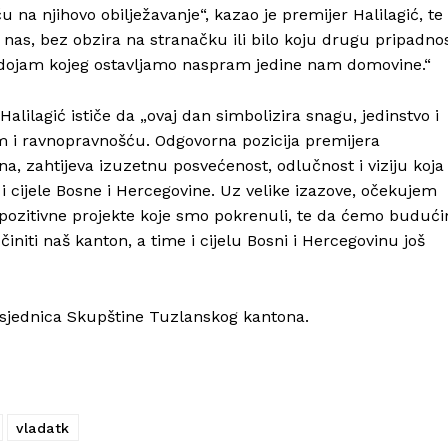
 na njihovo obilježavanje“, kazao je premijer Halilagić, te
nas, bez obzira na stranačku ili bilo koju drugu pripadno
 i dojam kojeg ostavljamo naspram jedine nam domovine.“
alilagić ističe da „ovaj dan simbolizira snagu, jedinstvo i
 i ravnopravnošću. Odgovorna pozicija premijera
a, zahtijeva izuzetnu posvećenost, odlučnost i viziju koja
Info
i cijele Bosne i Hercegovine. Uz velike izazove, očekujem
pozitivne projekte koje smo pokrenuli, te da ćemo buduć
O nama
činiti naš kanton, a time i cijelu Bosni i Hercegovinu još
Kontakt
Impressum
a sjednica Skupštine Tuzlanskog kantona.
vladatk