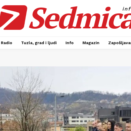
Sedmic
in
Radio
Tuzla, grad i ljudi
Info
Magazin
Zapošljavan