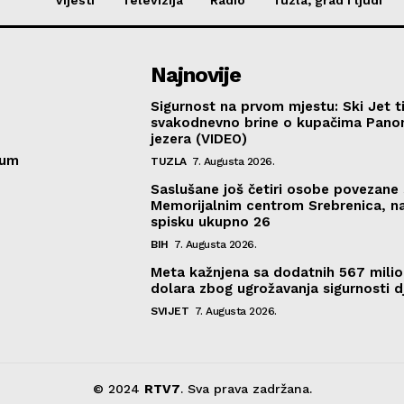
Najnovije
Sigurnost na prvom mjestu: Ski Jet t
svakodnevno brine o kupačima Pano
jezera (VIDEO)
sum
TUZLA
7. Augusta 2026.
Saslušane još četiri osobe povezane 
Memorijalnim centrom Srebrenica, n
spisku ukupno 26
BIH
7. Augusta 2026.
Meta kažnjena sa dodatnih 567 mili
dolara zbog ugrožavanja sigurnosti d
SVIJET
7. Augusta 2026.
© 2024
RTV7
. Sva prava zadržana.