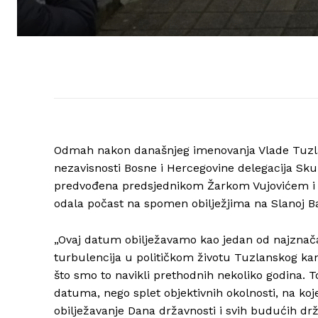
Odmah nakon današnjeg imenovanja Vlade Tuzla
nezavisnosti Bosne i Hercegovine delegacija Sk
predvođena predsjednikom Žarkom Vujovićem i pr
odala počast na spomen obilježjima na Slanoj Ba
„Ovaj datum obilježavamo kao jedan od najznačaj
turbulencija u političkom životu Tuzlanskog ka
što smo to navikli prethodnih nekoliko godina. T
datuma, nego splet objektivnih okolnosti, na ko
obilježavanje Dana državnosti i svih budućih drž