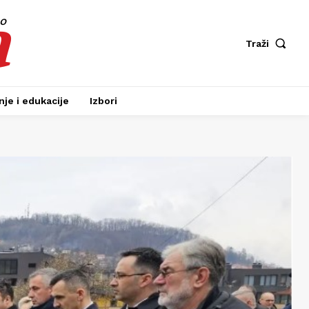
a
fo
Traži
je i edukacije
Izbori