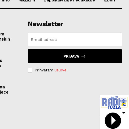
Newsletter
im
nskih
PRIJAVA
s
a
Prihvatam
uslove
.
ona
jece