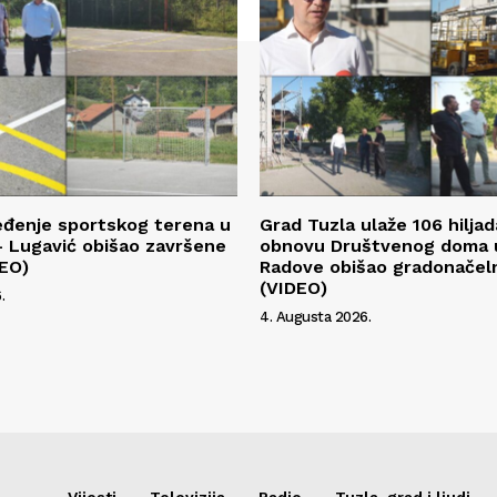
eđenje sportskog terena u
Grad Tuzla ulaže 106 hilja
 Lugavić obišao završene
obnovu Društvenog doma u
DEO)
Radove obišao gradonačeln
(VIDEO)
.
4. Augusta 2026.
Vijesti
Televizija
Radio
Tuzla, grad i ljudi