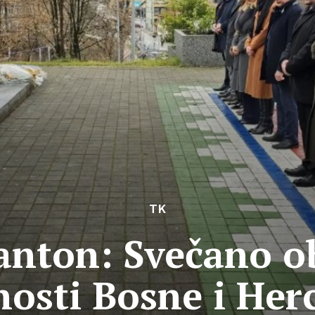
TK
anton: Svečano o
nosti Bosne i Her