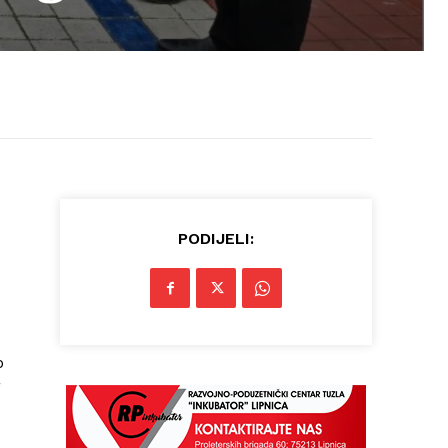
PODIJELI:
o
g